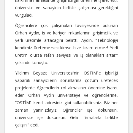
kalkınma hamlesinde girişimciliğin önemine işaret etti,
üniversite ve sanayinin birlikte çalışması gerektiğini
vurguladı.
Öğrencilere çok çalışmaları tavsiyesinde bulunan
Orhan Aydın, iş ve kariyer imkanlarının girişimcilik ve
yerli üretimle artacağını belirtti. Aydın, “Teknolojiyi
kendimiz üretemezsek kimse bize ikram etmez! Yerli
üretim olursa refah seviyesi ve iş olanakları artar.”
şeklinde konuştu.
Yıldırım Beyazıt Üniversitesi’nin OSTİM’le işbirliği
yaparak sanayicilerin sorunlarına çözüm üretecek
projelerde öğrencilerin rol almasının önemine işaret
eden Orhan Aydın üniversiteye ve öğrencilerine,
“OSTİM’i kendi adresiniz gibi kullanabilirsiniz. Biz her
zaman yanınızdayız. Öğrenciler işe dokunsun,
üniversite işe dokunsun. Gelin firmalarla birlikte
çalışın.” dedi.