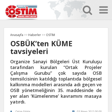
Anasayfa
>>
Haberler
>>
OSTİM
OSBÜK’ten KÜME
tavsiyeleri
Organize Sanayi Bölgeleri Üst Kuruluşu
tarafından kurulan “Ortak Projeler
Çalışma Gurubu” çok sayıda OSB
temsilcisinin katıldığı toplantıda bölgesel
kalkınma modelleri arasında adı geçen ve
OSB yönetmeliğinin 35. maddesinde de
yer alan ‘Kümelenme’ kavramını masaya
yatırdı.
Ostim Editör
03 Nisan 2012 00:00