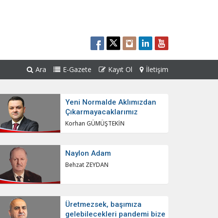
Ara
E-Gazete
Kayıt Ol
İletişim
Yeni Normalde Aklımızdan
Çıkarmayacaklarımız
Korhan GÜMÜŞTEKİN
Naylon Adam
Behzat ZEYDAN
Üretmezsek, başımıza
gelebilecekleri pandemi bize