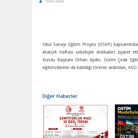
Ostim Editör
Okul Sanayi Eğitim Projesi (OSEP) kapsamınd
Atatürk Haftası sebebiyle Anıtkabir’i ziyaret
Kurulu Başkanı Orhan Aydın, Ostim Çırak Eği
eğitimcilerinin de katıldığı törenin ardından, A
Diğer Haberler
OSTİM