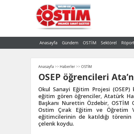
Anasayfa
Gündem
OSTİM
Sektörel
Röport
Anasayfa
>>
Haberler
>>
OSTİM
OSEP öğrencileri Ata’
Okul Sanayi Eğitim Projesi (OSEP
eğitim gören öğrenciler, Atatürk Haf
Başkanı Nurettin Özdebir, OSTİM 
Ostim Çırak Eğitim ve Öğretim 
eğitimcilerinin de katıldığı tören
çelenk koydu.