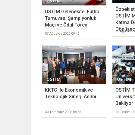
OSTİM
Özbekista
OSTİM Geleneksel Futbol
OSTİM M
Turnuvası Şampiyonluk
Katma D
Maçı ve Ödül Töreni
Dönüşece
06 Ağustos 2
07 Ağustos 2026 09:46
OSTİM
OSTİM
KKTC ile Ekonomik ve
OSTİM T
Teknolojik Sinerji Adımı
Üniversit
Bekliyor
30 Temmuz 2026 08:35
25 Temmuz 