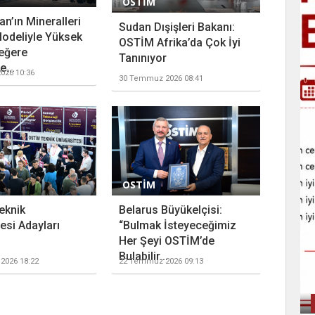
OSTİM
n’ın Mineralleri
Sudan Dışişleri Bakanı:
odeliyle Yüksek
OSTİM Afrika’da Çok İyi
eğere
Tanınıyor
...
026 10:36
30 Temmuz 2026 08:41
OSTİM
eknik
Belarus Büyükelçisi:
esi Adayları
“Bulmak İsteyeceğimiz
Her Şeyi OSTİM’de
Bulabilir...
2026 18:22
22 Temmuz 2026 09:13