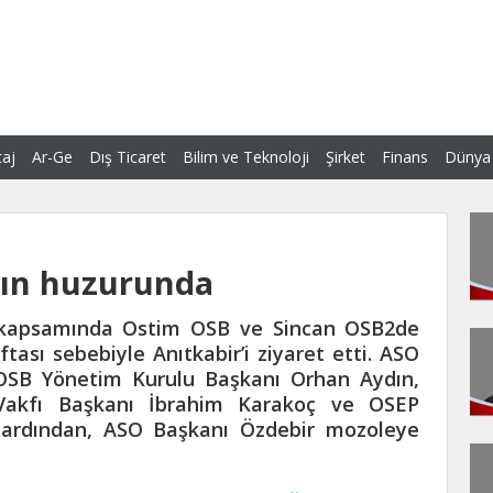
aj
Ar-Ge
Dış Ticaret
Bilim ve Teknoloji
Şirket
Finans
Dünya
nın huzurunda
) kapsamında Ostim OSB ve Sincan OSB2de
tası sebebiyle Anıtkabir’i ziyaret etti. ASO
OSB Yönetim Kurulu Başkanı Orhan Aydın,
Vakfı Başkanı İbrahim Karakoç ve OSEP
in ardından, ASO Başkanı Özdebir mozoleye