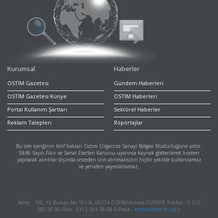
Kurumsal
Haberler
OSTİM Gazetesi
Gündem Haberleri
OSTİM Gazetesi Künye
OSTİM Haberleri
Portal Kullanım Şartları
Sektörel Haberler
Reklam Talepleri
Röpörtajlar
Bu site içeriğinin telif hakları Ostim Organize Sanayi Bölgesi Müdürlüğüne aittir.
5846 Sayılı Fikir ve Sanat Eserleri Kanunu uyarınca kaynak gösterilerek kısmen
yapılacak alıntılar dışında önceden izin alınmaksızın hiçbir şekilde kullanılamaz
ve yeniden yayımlanamaz.
Adres : 100. Yıl Bulvarı No:101/A, 06374 OSTİM/Ankara-TÜRKİYE Telefon : 0 312
385 50 90 Faks : 0312 354 58 98 E-Posta :
korhan@ostim.org.tr