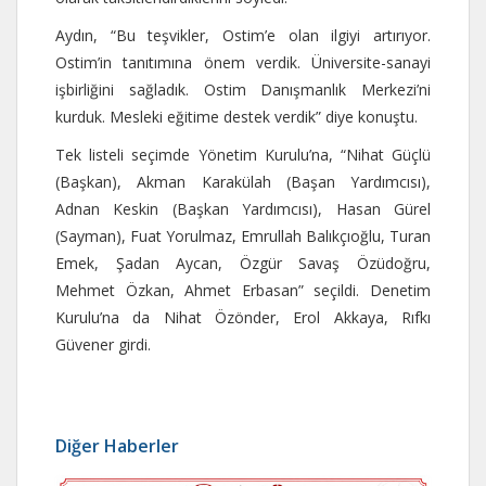
Aydın, “Bu teşvikler, Ostim’e olan ilgiyi artırıyor.
Ostim’in tanıtımına önem verdik. Üniversite-sanayi
işbirliğini sağladık. Ostim Danışmanlık Merkezi’ni
kurduk. Mesleki eğitime destek verdik” diye konuştu.
Tek listeli seçimde Yönetim Kurulu’na, “Nihat Güçlü
(Başkan), Akman Karakülah (Başan Yardımcısı),
Adnan Keskin (Başkan Yardımcısı), Hasan Gürel
(Sayman), Fuat Yorulmaz, Emrullah Balıkçıoğlu, Turan
Emek, Şadan Aycan, Özgür Savaş Özüdoğru,
Mehmet Özkan, Ahmet Erbasan” seçildi. Denetim
Kurulu’na da Nihat Özönder, Erol Akkaya, Rıfkı
Güvener girdi.
Diğer Haberler