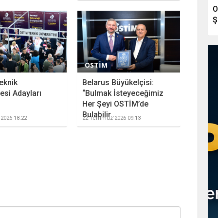
O
Ş
OSTİM
eknik
Belarus Büyükelçisi:
esi Adayları
“Bulmak İsteyeceğimiz
Her Şeyi OSTİM’de
Bulabilir...
2026 18:22
22 Temmuz 2026 09:13