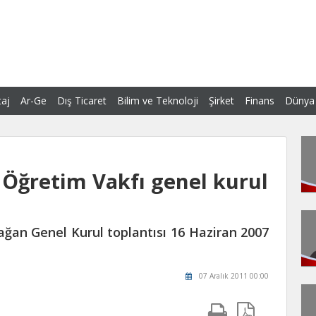
aj
Ar-Ge
Dış Ticaret
Bilim ve Teknoloji
Şirket
Finans
Dünya
 Öğretim Vakfı genel kurul
ağan Genel Kurul toplantısı 16 Haziran 2007
07 Aralık 2011 00:00