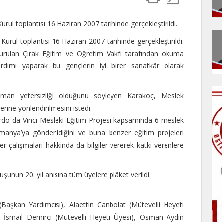
rul toplantısı 16 Haziran 2007 tarihinde gerçekleştirildi.
urul toplantısı 16 Haziran 2007 tarihinde gerçekleştirildi.
kurulan Çırak Eğitim ve Öğretim Vakfı tarafından okuma
rdımı yaparak bu gençlerin iyi birer sanatkâr olarak
eleman yetersizliği olduğunu söyleyen Karakoç, Meslek
rine yönlendirilmesini istedi.
ardo da Vinci Mesleki Eğitim Projesi kapsamında 6 meslek
lmanya’ya gönderildiğini ve buna benzer eğitim projeleri
ğer çalışmaları hakkında da bilgiler vererek katkı verenlere
uşunun 20. yıl anısına tüm üyelere plâket verildi.
aşkan Yardımcısı), Alaettin Canbolat (Mütevelli Heyeti
, İsmail Demirci (Mütevelli Heyeti Üyesi), Osman Aydın