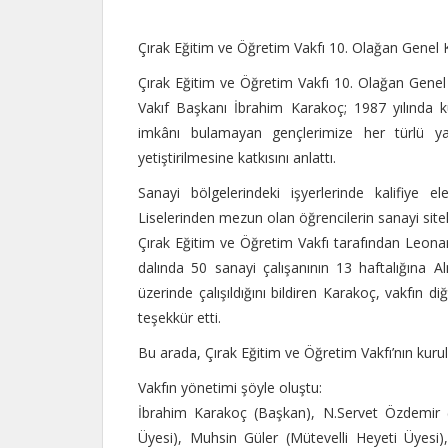
Çırak Eğitim ve Öğretim Vakfı 10. Olağan Genel Ku
Çırak Eğitim ve Öğretim Vakfı 10. Olağan Genel K
Vakıf Başkanı İbrahim Karakoç; 1987 yılında 
imkânı bulamayan gençlerimize her türlü ya
yetiştirilmesine katkısını anlattı.
Sanayi bölgelerindeki işyerlerinde kalifiye 
Liselerinden mezun olan öğrencilerin sanayi sitele
Çırak Eğitim ve Öğretim Vakfı tarafından Leon
dalında 50 sanayi çalışanının 13 haftalığına A
üzerinde çalışıldığını bildiren Karakoç, vakfın di
teşekkür etti.
Bu arada, Çırak Eğitim ve Öğretim Vakfı’nın kurul
Vakfın yönetimi şöyle oluştu:
İbrahim Karakoç (Başkan), N.Servet Özdemir (B
Üyesi), Muhsin Güler (Mütevelli Heyeti Üyesi)