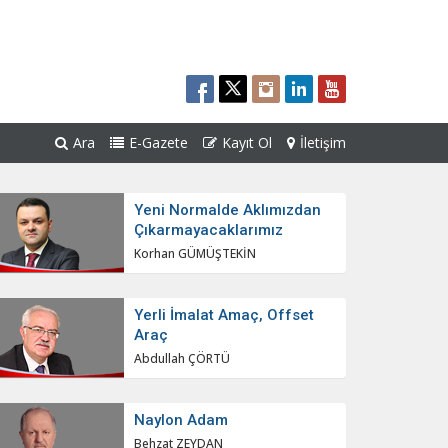
Ara
E-Gazete
Kayıt Ol
İletişim
Yeni Normalde Aklımızdan
Çıkarmayacaklarımız
Korhan GÜMÜŞTEKİN
Yerli İmalat Amaç, Offset
Araç
Abdullah ÇÖRTÜ
Naylon Adam
Behzat ZEYDAN