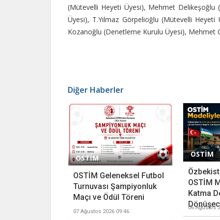
(Mütevelli Heyeti Üyesi), Mehmet Delikeşoğlu (
Üyesi), T.Yılmaz Görpelioğlu (Mütevelli Heyeti
Kozanoğlu (Denetleme Kurulu Üyesi), Mehmet C
Diğer Haberler
OSTİM
OSTİM
Özbekista
OSTİM Geleneksel Futbol
OSTİM M
Turnuvası Şampiyonluk
Katma D
Maçı ve Ödül Töreni
Dönüşece
06 Ağustos 2
07 Ağustos 2026 09:46