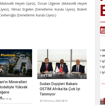
Mütevelli Heyeti Üyesi), Özcan Ülgener (Mütevelli Heyeti
 Üyesi), Yılmaz Ergelen (Denetleme Kurulu Üyesi), Bülent
evheroğlu (Denetleme Kurulu Üyesi.)
OSTİM
n’ın Mineralleri
Sudan Dışişleri Bakanı:
odeliyle Yüksek
OSTİM Afrika’da Çok İyi
eğere
Tanınıyor
...
026 10:36
30 Temmuz 2026 08:41