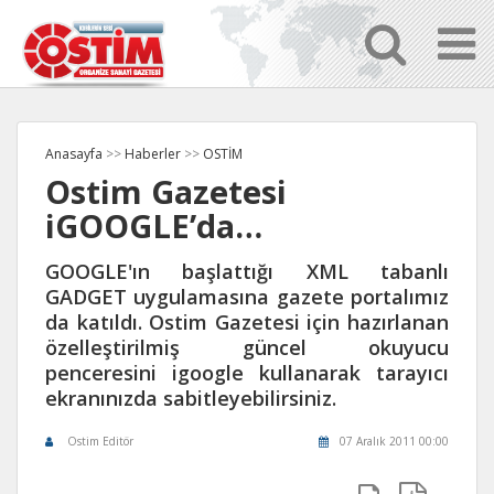
Anasayfa
>>
Haberler
>>
OSTİM
Ostim Gazetesi
iGOOGLE’da…
GOOGLE'ın başlattığı XML tabanlı
GADGET uygulamasına gazete portalımız
da katıldı. Ostim Gazetesi için hazırlanan
özelleştirilmiş güncel okuyucu
penceresini igoogle kullanarak tarayıcı
ekranınızda sabitleyebilirsiniz.
Ostim Editör
07 Aralık 2011 00:00