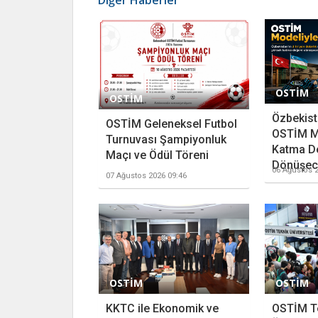
OSTİM
OSTİM
Özbekista
OSTİM Geleneksel Futbol
OSTİM M
Turnuvası Şampiyonluk
Katma D
Maçı ve Ödül Töreni
Dönüşece
06 Ağustos 2
07 Ağustos 2026 09:46
OSTİM
OSTİM
KKTC ile Ekonomik ve
OSTİM T