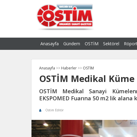
Anasayfa
Gündem
OSTİM
Sektörel
Röport
Anasayfa
>>
Haberler
>>
OSTİM
OSTİM Medikal Küme 
OSTİM Medikal Sanayi Kümelenm
EKSPOMED Fuarına 50 m2 lik alana kur
Ostim Editör