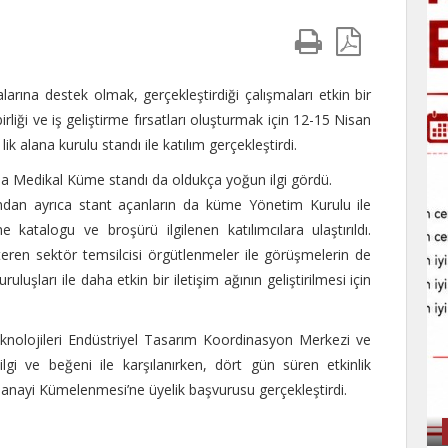
ına destek olmak, gerçekleştirdiği çalışmaları etkin bir
rliği ve iş geliştirme fırsatları oluşturmak için 12-15 Nisan
lana kurulu standı ile katılım gerçekleştirdi.
a Medikal Küme standı da oldukça yoğun ilgi gördü.
dan ayrıca stant açanların da küme Yönetim Kurulu ile
 katalogu ve broşürü ilgilenen katılımcılara ulaştırıldı.
teren sektör temsilcisi örgütlenmeler ile görüşmelerin de
uluşları ile daha etkin bir iletişim ağının geliştirilmesi için
nolojileri Endüstriyel Tasarım Koordinasyon Merkezi ve
ilgi ve beğeni ile karşılanırken, dört gün süren etkinlik
anayi Kümelenmesi’ne üyelik başvurusu gerçekleştirdi.