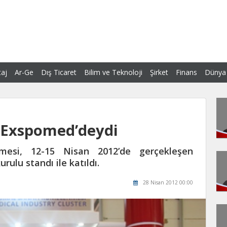
aj
Ar-Ge
Dış Ticaret
Bilim ve Teknoloji
Şirket
Finans
Dünya
Exspomed’deydi
esi, 12-15 Nisan 2012’de gerçekleşen
ulu standı ile katıldı.
28 Nisan 2012 00:00