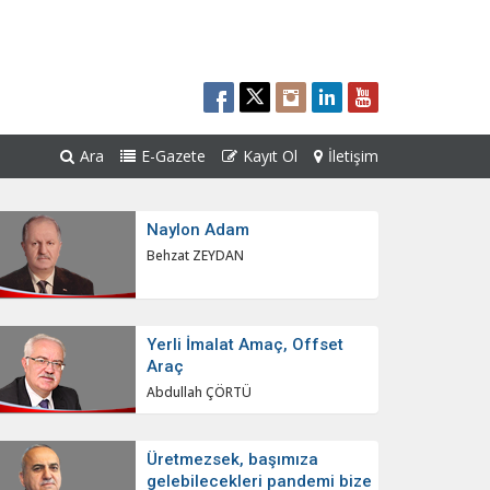
Ara
E-Gazete
Kayıt Ol
İletişim
Naylon Adam
Behzat ZEYDAN
Yerli İmalat Amaç, Offset
Araç
Abdullah ÇÖRTÜ
Üretmezsek, başımıza
gelebilecekleri pandemi bize