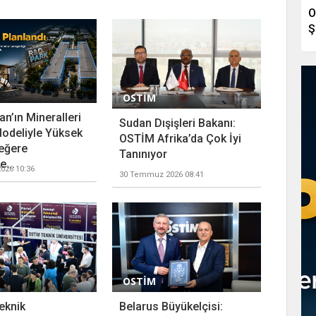
O
Ş
OSTİM
n’ın Mineralleri
Sudan Dışişleri Bakanı:
odeliyle Yüksek
OSTİM Afrika’da Çok İyi
eğere
Tanınıyor
...
026 10:36
30 Temmuz 2026 08:41
OSTİM
eknik
Belarus Büyükelçisi: