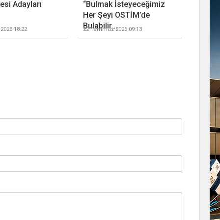
esi Adayları
“Bulmak İsteyeceğimiz
Her Şeyi OSTİM’de
Bulabilir...
2026 18:22
22 Temmuz 2026 09:13