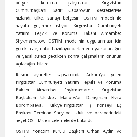
bölgesi kurulma çalışmaları, Kırgızistan
Cumhurbaşkanı Sadır Caparov’un destekleriyle
hızlandı. Ülke, sanayi bölgesini OSTİM modeli ile
hayata geçirmek istiyor. Kırgızistan Cumhuriyeti
Yatırım Teşviki ve Koruma Bakanı Almambet
Shykmamatov, OSTİM modelinin uygulanması için
gerekli çalışmaları hazırlayıp parlamentoya sunacağını
ve yasal süreci geçtikten sonra çalışmaların önünün
açılacağını bildirdi.
Resmi ziyaretler kapsamında Ankara’ya gelen
Kırgızistan Cumhuriyeti Yatırım Teşviki ve Koruma
Bakanı Almambet Shykmamatov, Kırgızistan
Başbakanı Ulukbek Maripov’un Danışmanı Elvira
Borombaeva, Türkiye-Kırgızistan İş Konseyi Eş
Başkanı Temirlan Sarlykbek Uulu ve beraberindeki
heyet OSTİM’de incelemelerde bulundu.
OSTİM Yönetim Kurulu Başkanı Orhan Aydın ve