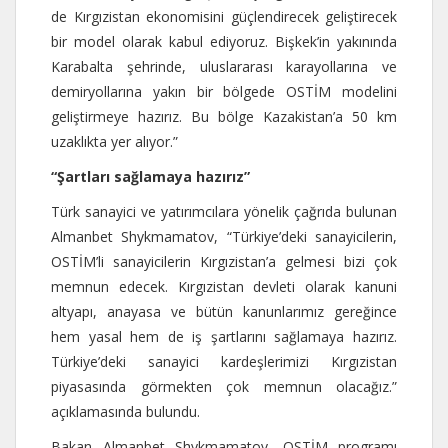
de Kırgızistan ekonomisini güçlendirecek geliştirecek
bir model olarak kabul ediyoruz. Bişkek’in yakınında
Karabalta şehrinde, uluslararası karayollarına ve
demiryollarına yakın bir bölgede OSTİM modelini
geliştirmeye hazırız. Bu bölge Kazakistan’a 50 km
uzaklıkta yer alıyor.”
“Şartları sağlamaya hazırız”
Türk sanayici ve yatırımcılara yönelik çağrıda bulunan
Almanbet Shykmamatov, “Türkiye’deki sanayicilerin,
OSTİM’li sanayicilerin Kırgızistan’a gelmesi bizi çok
memnun edecek. Kırgızistan devleti olarak kanuni
altyapı, anayasa ve bütün kanunlarımız gereğince
hem yasal hem de iş şartlarını sağlamaya hazırız.
Türkiye’deki sanayici kardeşlerimizi Kırgızistan
piyasasında görmekten çok memnun olacağız.”
açıklamasında bulundu.
Bakan Almanbet Shykmamatov, OSTİM programı