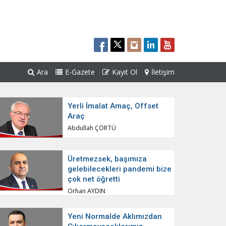
Ara
E-Gazete
Kayıt Ol
İletişim
Yerli İmalat Amaç, Offset
Araç
Abdullah ÇÖRTÜ
Üretmezsek, başımıza
gelebilecekleri pandemi bize
çok net öğretti
Orhan AYDIN
Yeni Normalde Aklımızdan