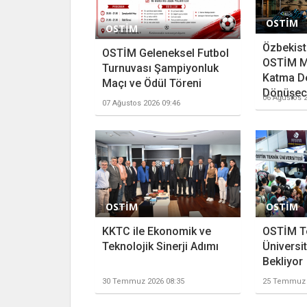
OSTİM
OSTİM
Özbekista
OSTİM Geleneksel Futbol
OSTİM M
Turnuvası Şampiyonluk
Katma D
Maçı ve Ödül Töreni
Dönüşece
06 Ağustos 2
07 Ağustos 2026 09:46
OSTİM
OSTİM
KKTC ile Ekonomik ve
OSTİM T
Teknolojik Sinerji Adımı
Üniversit
Bekliyor
30 Temmuz 2026 08:35
25 Temmuz 