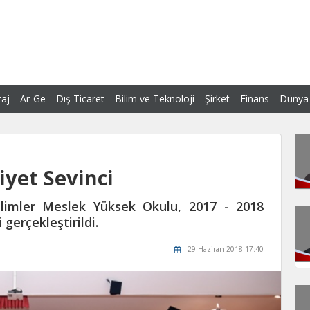
aj
Ar-Ge
Dış Ticaret
Bilim ve Teknoloji
Şirket
Finans
Dünya
yet Sevinci
ilimler Meslek Yüksek Okulu, 2017 - 2018
gerçekleştirildi.
29 Haziran 2018 17:40