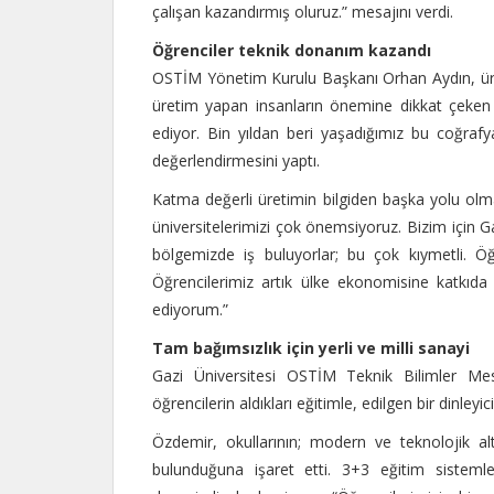
çalışan kazandırmış oluruz.” mesajını verdi.
Öğrenciler teknik donanım kazandı
OSTİM Yönetim Kurulu Başkanı Orhan Aydın, üre
üretim yapan insanların önemine dikkat çeken 
ediyor. Bin yıldan beri yaşadığımız bu coğra
değerlendirmesini yaptı.
Katma değerli üretimin bilgiden başka yolu olmad
üniversitelerimizi çok önemsiyoruz. Bizim için G
bölgemizde iş buluyorlar; bu çok kıymetli. Öğ
Öğrencilerimiz artık ülke ekonomisine katkıda 
ediyorum.”
Tam bağımsızlık için yerli ve milli sanayi
Gazi Üniversitesi OSTİM Teknik Bilimler M
öğrencilerin aldıkları eğitimle, edilgen bir dinleyic
Özdemir, okullarının; modern ve teknolojik alt
bulunduğuna işaret etti. 3+3 eğitim sistemleri