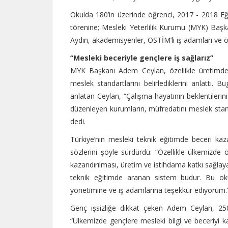
Okulda 180’in üzerinde öğrenci, 2017 - 2018 Eğ
törenine; Mesleki Yeterlilik Kurumu (MYK) Ba
Aydın, akademisyenler, OSTİM’li iş adamları ve öğre
“Mesleki beceriyle gençlere iş sağlarız”
MYK Başkanı Adem Ceylan, özellikle üretimde, 
meslek standartlarını belirlediklerini anlattı.
anlatan Ceylan, “Çalışma hayatının beklentilerini
düzenleyen kurumların, müfredatını meslek standa
dedi.
Türkiye’nin mesleki teknik eğitimde beceri ka
sözlerini şöyle sürdürdü: “Özellikle ülkemizde
kazandırılması, üretim ve istihdama katkı sağlay
teknik eğitimde aranan sistem budur. Bu ok
yönetimine ve iş adamlarına teşekkür ediyorum.
Genç işsizliğe dikkat çeken Adem Ceylan, 25
“Ülkemizde gençlere mesleki bilgi ve beceriyi kaz