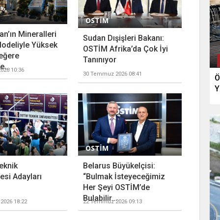
OSTİM
n’ın Mineralleri
Sudan Dışişleri Bakanı:
odeliyle Yüksek
OSTİM Afrika’da Çok İyi
eğere
Tanınıyor
...
026 10:36
30 Temmuz 2026 08:41
Ö
Y
OSTİM
eknik
Belarus Büyükelçisi:
esi Adayları
“Bulmak İsteyeceğimiz
Her Şeyi OSTİM’de
Bulabilir...
2026 18:22
22 Temmuz 2026 09:13