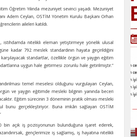
itim Öğretim Yılında mezuniyet sevinci yaşadı. Mezuniyet
şkanı Adem Ceylan, OSTİM Yönetim Kurulu Başkanı Orhan
ncilerin aileleri katıldı.
istihdamda nitelikli eleman yetiştirmeye yönelik ulusal
 Bugüne kadar 792 meslek standardının hayata geçirildiğini
 karşılayacak standartlar, özellikle örgün ve yaygın eğitim
rtlarına uygun hale getirmesi zorunlu hale getirilmiştir.”
zandırılması temel meselesi olduğunu vurgulayan Ceylan,
 örgün ve yaygın eğitimde mesleki bilginin yanında beceri
acaktır. Eğitim sürecinin 3 döneminin pratik olması mesleki
ul bunu gerçekleştiriyor. Buna imkân sağlayan OSTİM
”
0 bin açık iş pozisyonunun bulunduğuna işaret ederek,
andırırsak, gençlerimize iş sağlamış, iş hayatına nitelikli