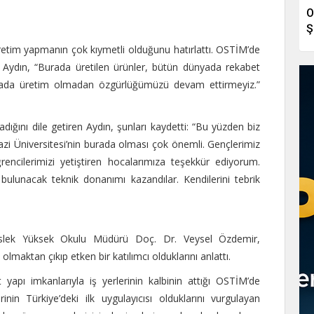
O
Ş
tim yapmanın çok kıymetli olduğunu hatırlattı. OSTİM’de
Aydın, “Burada üretilen ürünler, bütün dünyada rekabet
fyada üretim olmadan özgürlüğümüzü devam ettirmeyiz.”
ığını dile getiren Aydın, şunları kaydetti: “Bu yüzden biz
azi Üniversitesi’nin burada olması çok önemli. Gençlerimiz
rencilerimizi yetiştiren hocalarımıza teşekkür ediyorum.
bulunacak teknik donanımı kazandılar. Kendilerini tebrik
eslek Yüksek Okulu Müdürü Doç. Dr. Veysel Özdemir,
i olmaktan çıkıp etken bir katılımcı olduklarını anlattı.
 yapı imkanlarıyla iş yerlerinin kalbinin attığı OSTİM’de
nin Türkiye’deki ilk uygulayıcısı olduklarını vurgulayan