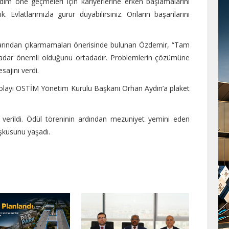
dım öne geçmeleri için kariyerlerine erken başlamalarını
. Evlatlarımızla gurur duyabilirsiniz. Onların başarılarını
larından çıkarmamaları önerisinde bulunan Özdemir, “Tam
ne kadar önemli olduğunu ortadadır. Problemlerin çözümüne
sajını verdi.
dolayı OSTİM Yönetim Kurulu Başkanı Orhan Aydın’a plaket
verildi. Ödül töreninin ardından mezuniyet yemini eden
şkusunu yaşadı.