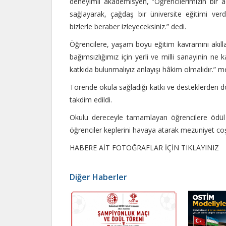
deneyimli akademisyen, “Öğrencilerimizin bir a
sağlayarak, çağdaş bir üniversite eğitimi verdik
bizlerle beraber izleyeceksiniz.” dedi.
Öğrencilere, yaşam boyu eğitim kavramını akıl
bağımsızlığımız için yerli ve milli sanayinin 
katkıda bulunmalıyız anlayışı hâkim olmalıdır.” me
Törende okula sağladığı katkı ve desteklerden 
takdim edildi.
Okulu dereceyle tamamlayan öğrencilere ödül 
öğrenciler keplerini havaya atarak mezuniyet co
HABERE AİT FOTOĞRAFLAR İÇİN TIKLAYINIZ
Diğer Haberler