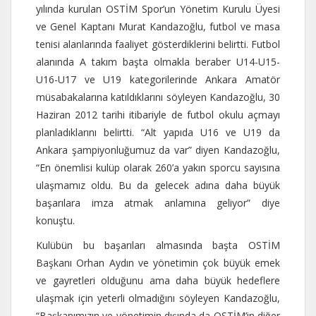
yılında kurulan OSTİM Spor’un Yönetim Kurulu Üyesi
ve Genel Kaptanı Murat Kandazoğlu, futbol ve masa
tenisi alanlarında faaliyet gösterdiklerini belirtti. Futbol
alanında A takım başta olmakla beraber U14-U15-
U16-U17 ve U19 kategorilerinde Ankara Amatör
müsabakalarına katıldıklarını söyleyen Kandazoğlu, 30
Haziran 2012 tarihi itibariyle de futbol okulu açmayı
planladıklarını belirtti. “Alt yapıda U16 ve U19 da
Ankara şampiyonluğumuz da var” diyen Kandazoğlu,
“En önemlisi kulüp olarak 260’a yakın sporcu sayısına
ulaşmamız oldu. Bu da gelecek adına daha büyük
başarılara imza atmak anlamına geliyor” diye
konuştu.
Kulübün bu başarıları almasında başta OSTİM
Başkanı Orhan Aydın ve yönetimin çok büyük emek
ve gayretleri olduğunu ama daha büyük hedeflere
ulaşmak için yeterli olmadığını söyleyen Kandazoğlu,
“Başkanımızın ve yönetimin dışında da OSTİM’in diğer