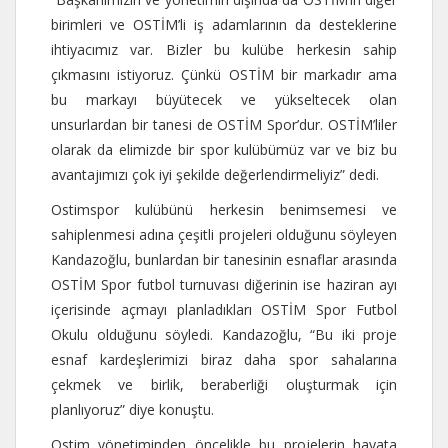
birimleri ve OSTİM’li iş adamlarının da desteklerine
ihtiyacımız var. Bizler bu kulübe herkesin sahip
çıkmasını istiyoruz. Çünkü OSTİM bir markadır ama
bu markayı büyütecek ve yükseltecek olan
unsurlardan bir tanesi de OSTİM Spor’dur. OSTİM’liler
olarak da elimizde bir spor kulübümüz var ve biz bu
avantajımızı çok iyi şekilde değerlendirmeliyiz” dedi.
Ostimspor kulübünü herkesin benimsemesi ve
sahiplenmesi adına çeşitli projeleri olduğunu söyleyen
Kandazoğlu, bunlardan bir tanesinin esnaflar arasında
OSTİM Spor futbol turnuvası diğerinin ise haziran ayı
içerisinde açmayı planladıkları OSTİM Spor Futbol
Okulu olduğunu söyledi. Kandazoğlu, “Bu iki proje
esnaf kardeşlerimizi biraz daha spor sahalarına
çekmek ve birlik, beraberliği oluşturmak için
planlıyoruz” diye konuştu.
Ostim yönetiminden öncelikle bu projelerin hayata