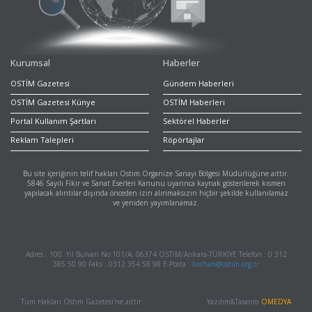
Kurumsal
Haberler
OSTİM Gazetesi
Gündem Haberleri
OSTİM Gazetesi Künye
OSTİM Haberleri
Portal Kullanım Şartları
Sektörel Haberler
Reklam Talepleri
Röpörtajlar
Bu site içeriğinin telif hakları Ostim Organize Sanayi Bölgesi Müdürlüğüne aittir.
5846 Sayılı Fikir ve Sanat Eserleri Kanunu uyarınca kaynak gösterilerek kısmen
yapılacak alıntılar dışında önceden izin alınmaksızın hiçbir şekilde kullanılamaz
ve yeniden yayımlanamaz.
Adres : 100. Yıl Bulvarı No:101/A, 06374 OSTİM/Ankara-TÜRKİYE Telefon : 0 312
385 50 90 Faks : 0312 354 58 98 E-Posta :
korhan@ostim.org.tr
Tüm Hakları Ostim Gazetesi'ne aittir.
Yazılım&Tasarım
OMEDYA