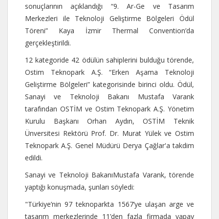
sonuçlarının açıklandığı “9. Ar-Ge ve Tasarım
Merkezleri ile Teknoloji Geliştirme Bölgeleri Ödül
Töreni” Kaya İzmir Thermal Convention’da
gerçekleştirildi.
12 kategoride 42 ödülün sahiplerini bulduğu törende,
Ostim Teknopark A.Ş. “Erken Aşama Teknoloji
Geliştirme Bölgeleri” kategorisinde birinci oldu. Ödül,
Sanayi ve Teknoloji Bakanı Mustafa Varank
tarafından OSTİM ve Ostim Teknopark A.Ş. Yönetim
Kurulu Başkanı Orhan Aydın, OSTİM Teknik
Ünversitesi Rektörü Prof. Dr. Murat Yülek ve Ostim
Teknopark A.Ş. Genel Müdürü Derya Çağlar'a takdim
edildi.
Sanayi ve Teknoloji BakanıMustafa Varank, törende
yaptığı konuşmada, şunları söyledi:
"Türkiye’nin 97 teknoparkta 1567’ye ulaşan arge ve
tasarım merkezlerinde 11’den fazla firmada yapay