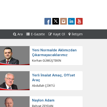
Ara
E-Gazete
Kayıt Ol
İletişim
Yeni Normalde Aklımızdan
Çıkarmayacaklarımız
Korhan GÜMÜŞTEKİN
Yerli İmalat Amaç, Offset
Araç
Abdullah ÇÖRTÜ
Naylon Adam
Behzat ZEYDAN