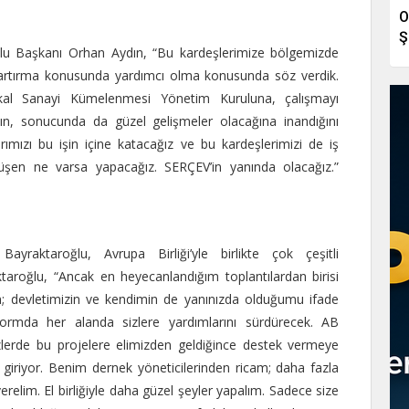
O
Ş
u Başkanı Orhan Aydın, “Bu kardeşlerimize bölgemizde
ığı artırma konusunda yardımcı olma konusunda söz verdik.
kal Sanayi Kümelenmesi Yönetim Kuruluna, çalışmayı
ın, sonucunda da güzel gelişmeler olacağına inandığını
larımızı bu işin içine katacağız ve bu kardeşlerimizi de iş
en ne varsa yapacağız. SERÇEV’in yanında olacağız.”
yraktaroğlu, Avrupa Birliği’yle birlikte çok çeşitli
aktaroğlu, “Ancak en heyecanlandığım toplantılardan birisi
; devletimizin ve kendimin de yanınızda olduğumu ifade
ormda her alanda sizlere yardımlarını sürdürecek. AB
Bizlerde bu projelere elimizden geldiğince destek vermeye
 giriyor. Benim dernek yöneticilerinden ricam; daha fazla
elim. El birliğiyle daha güzel şeyler yapalım. Sadece size