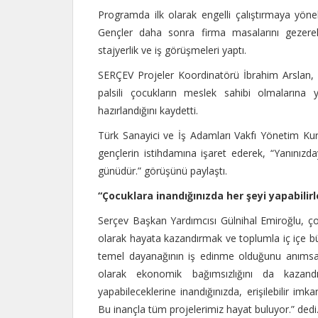
Programda ilk olarak engelli çalıştırmaya yönel
Gençler daha sonra firma masalarını gezerek s
stajyerlik ve iş görüşmeleri yaptı.
SERÇEV Projeler Koordinatörü İbrahim Arslan, pr
palsili çocukların meslek sahibi olmalarına y
hazırlandığını kaydetti.
Türk Sanayici ve İş Adamları Vakfı Yönetim Kuru
gençlerin istihdamına işaret ederek, “Yanınız
günüdür.” görüşünü paylaştı.
“Çocuklara inandığınızda her şeyi yapabilirl
Serçev Başkan Yardımcısı Gülnihal Emiroğlu, ço
olarak hayata kazandırmak ve toplumla iç içe büt
temel dayanağının iş edinme olduğunu anımsat
olarak ekonomik bağımsızlığını da kazandı
yapabileceklerine inandığınızda, erişilebilir im
Bu inançla tüm projelerimiz hayat buluyor.” dedi