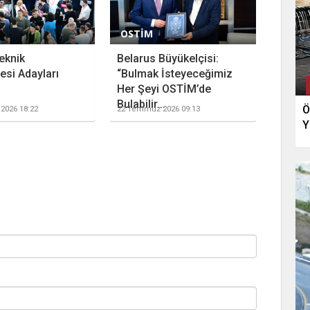
OSTİM
eknik
Belarus Büyükelçisi:
esi Adayları
“Bulmak İsteyeceğimiz
Her Şeyi OSTİM’de
Bulabilir...
Ö
2026 18:22
22 Temmuz 2026 09:13
Y