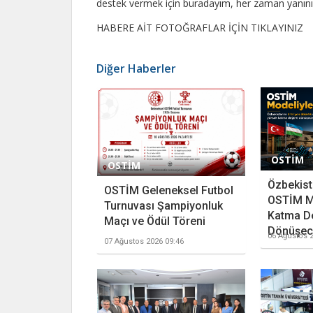
destek vermek için buradayım, her zaman yanınızd
HABERE AİT FOTOĞRAFLAR İÇİN TIKLAYINIZ
Diğer Haberler
OSTİM
OSTİM
Özbekista
OSTİM Geleneksel Futbol
OSTİM M
Turnuvası Şampiyonluk
Katma D
Maçı ve Ödül Töreni
Dönüşece
06 Ağustos 2
07 Ağustos 2026 09:46