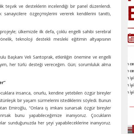
ik teşvik ve desteklerin incelendiği bir panel düzenlendi.
anayicilere özgeçmişlerini vererek kendilerini tanıttı,
ojeyle; ülkemizde ilk defa, çoklu engelli sahibi serebral
önelik, teknoloji destekli mesleki eğitimin altyapısının
lu Başkanı Veli Sarıtoprak, etkinliğin önemine ve engelli
dayım, her türlü desteği vereceğim. Gün; sorumluluk alma
er”
cuklara insanca, onurlu, kendine yetebilen özgür bireyler
ünleşik bir yaşam sürmelerini istediklerini söyledi. Bunun
an Emiroğlu, “Onlara iş imkanı sunarsak özgür bireyler
rırsak bunu yapabileceğimize inanıyoruz. Çocukların
kanlar sunduğunuzda her şeyi yapabileceklerine inanıyoruz.
.