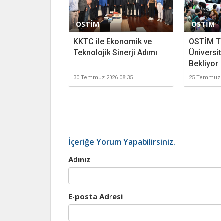
OSTİM
OSTİM
KKTC ile Ekonomik ve
OSTİM T
Teknolojik Sinerji Adımı
Üniversit
Bekliyor
30 Temmuz 2026 08:35
25 Temmuz 
İçeriğe Yorum Yapabilirsiniz.
Adınız
E-posta Adresi