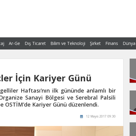
aj
Ar-Ge
Dış Ticaret
Bilim ve Teknoloji
Şirket
Finans
Dünya
ler İçin Kariyer Günü
lliler Haftası’nın ilk gününde anlamlı bir
Organize Sanayi Bölgesi ve Serebral Palsili
nde OSTİM’de Kariyer Günü düzenlendi.
12 Mayıs 2017 09:30