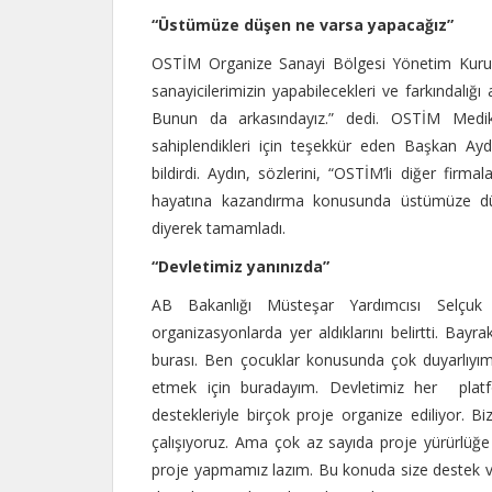
“Üstümüze düşen ne varsa yapacağız”
OSTİM Organize Sanayi Bölgesi Yönetim Kurul
sanayicilerimizin yapabilecekleri ve farkındal
Bunun da arkasındayız.” dedi. OSTİM Medi
sahiplendikleri için teşekkür eden Başkan Ayd
bildirdi. Aydın, sözlerini, “OSTİM’li diğer firma
hayatına kazandırma konusunda üstümüze düş
diyerek tamamladı.
“Devletimiz yanınızda”
AB Bakanlığı Müsteşar Yardımcısı Selçuk Ba
organizasyonlarda yer aldıklarını belirtti. Bayr
burası. Ben çocuklar konusunda çok duyarlıyım
etmek için buradayım. Devletimiz her platf
destekleriyle birçok proje organize ediliyor. 
çalışıyoruz. Ama çok az sayıda proje yürürlüğe
proje yapmamız lazım. Bu konuda size destek ver