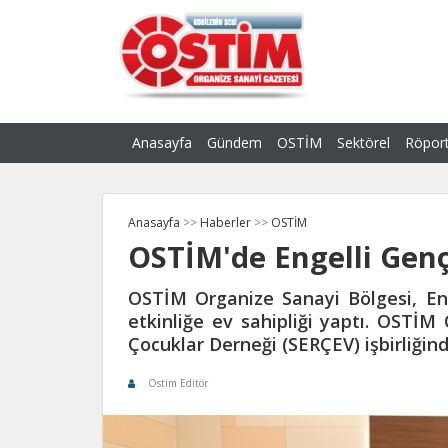
Anasayfa
Gündem
OSTİM
Sektörel
Röport
Anasayfa
>>
Haberler
>>
OSTİM
OSTİM'de Engelli Genç
OSTİM Organize Sanayi Bölgesi, Enge
etkinliğe ev sahipliği yaptı. OSTİM 
Çocuklar Derneği (SERÇEV) işbirliği
Ostim Editör