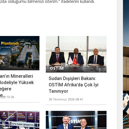
a olduğumu bilmenizi isterim.” ifadelerini kullandı.
OSTİM
n’ın Mineralleri
Sudan Dışişleri Bakanı:
odeliyle Yüksek
OSTİM Afrika’da Çok İyi
eğere
Tanınıyor
...
026 10:36
30 Temmuz 2026 08:41