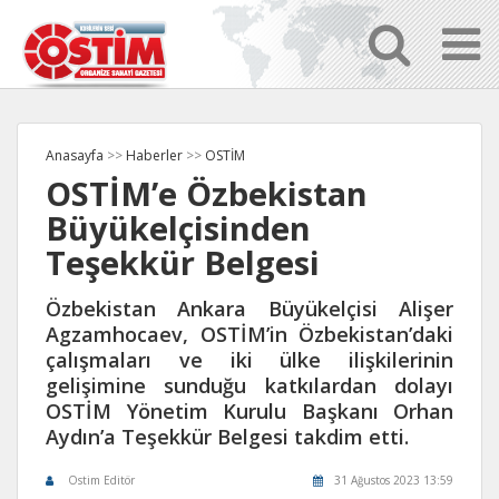
Anasayfa
>>
Haberler
>>
OSTİM
OSTİM’e Özbekistan
Büyükelçisinden
Teşekkür Belgesi
Özbekistan Ankara Büyükelçisi Alişer
Agzamhocaev, OSTİM’in Özbekistan’daki
çalışmaları ve iki ülke ilişkilerinin
gelişimine sunduğu katkılardan dolayı
OSTİM Yönetim Kurulu Başkanı Orhan
Aydın’a Teşekkür Belgesi takdim etti.
Ostim Editör
31 Ağustos 2023 13:59