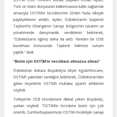
Türk ve İslam dünyasının kalkınmasına katkı sağlamak
amacıyla OSTİM’in tecrübesi’nin 20’den fazla ülkeyle
paylaştıklarını anlattı. Aydın, Özbekistan’ın başkenti
Taşkent’te Ohangaron Sanayi Bölgesi’nin tasarım ve
yönetiminde danışmanlık verdiklerini belirterek,
“Özbekistan’a ilgimiz daha da arttı. Yeniden bir OSB
kurulması konusunda Taşkent Valimize sunum
yaptık.” dedi.
“Bizim için OSTİM’in tecrübesi olmazsa olmaz”
Özbekistan Ankara Büyükelçisi Alişer Agzamhocaev,
OSTİM’i yakından tanıdığını belirterek, Özbekistan’dan
gelen heyetlerle OSTİM’i mutlaka ziyaret ettiklerini
söyledi.
Türkiye’nin OSB tecrübesine dikkat çeken Büyükelçi,
şunları söyledi: “OSTİM’in tecrübesi bizim için çok
önemli, Cumhurbaşkanımızın OSTİM modeliyle sanayi