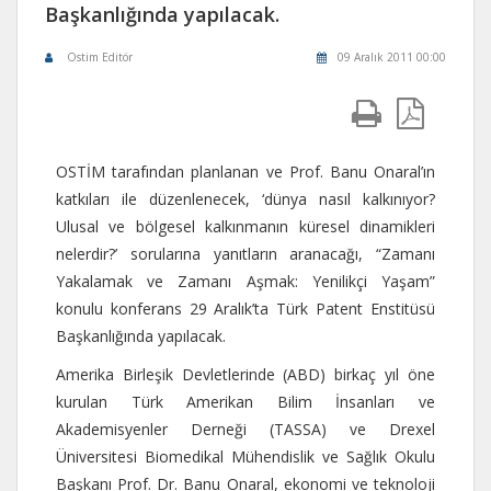
Başkanlığında yapılacak.
Ostim Editör
09 Aralık 2011 00:00
OSTİM tarafından planlanan ve Prof. Banu Onaral’ın
katkıları ile düzenlenecek, ‘dünya nasıl kalkınıyor?
Ulusal ve bölgesel kalkınmanın küresel dinamikleri
nelerdir?’ sorularına yanıtların aranacağı, “Zamanı
Yakalamak ve Zamanı Aşmak: Yenilikçi Yaşam”
konulu konferans 29 Aralık’ta Türk Patent Enstitüsü
Başkanlığında yapılacak.
Amerika Birleşik Devletlerinde (ABD) birkaç yıl öne
kurulan Türk Amerikan Bilim İnsanları ve
Akademisyenler Derneği (TASSA) ve Drexel
Üniversitesi Biomedikal Mühendislik ve Sağlık Okulu
Başkanı Prof. Dr. Banu Onaral, ekonomi ve teknoloji