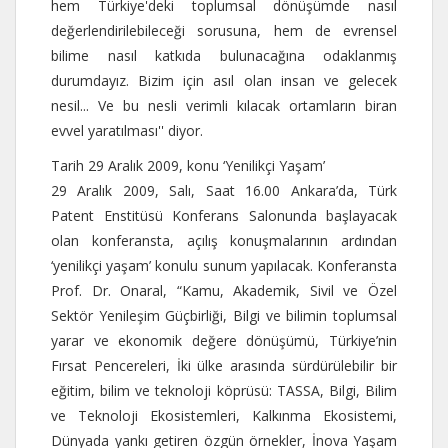
hem Türkiye'deki toplumsal dönüşümde nasıl
değerlendirilebileceği sorusuna, hem de evrensel
bilime nasıl katkıda bulunacağına odaklanmış
durumdayız. Bizim için asıl olan insan ve gelecek
nesil... Ve bu nesli verimli kılacak ortamların biran
evvel yaratılması'' diyor.
Tarih 29 Aralık 2009, konu ‘Yenilikçi Yaşam’
29 Aralık 2009, Salı, Saat 16.00 Ankara’da, Türk
Patent Enstitüsü Konferans Salonunda başlayacak
olan konferansta, açılış konuşmalarının ardından
‘yenilikçi yaşam’ konulu sunum yapılacak. Konferansta
Prof. Dr. Onaral, “Kamu, Akademik, Sivil ve Özel
Sektör Yenileşim Güçbirliği, Bilgi ve bilimin toplumsal
yarar ve ekonomik değere dönüşümü, Türkiye’nin
Fırsat Pencereleri, İki ülke arasında sürdürülebilir bir
eğitim, bilim ve teknoloji köprüsü: TASSA, Bilgi, Bilim
ve Teknoloji Ekosistemleri, Kalkınma Ekosistemi,
Dünyada yankı getiren özgün örnekler, İnova Yaşam