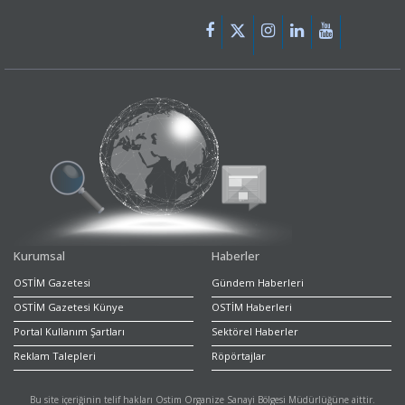
Kurumsal
Haberler
OSTİM Gazetesi
Gündem Haberleri
OSTİM Gazetesi Künye
OSTİM Haberleri
Portal Kullanım Şartları
Sektörel Haberler
Reklam Talepleri
Röpörtajlar
Bu site içeriğinin telif hakları Ostim Organize Sanayi Bölgesi Müdürlüğüne aittir.