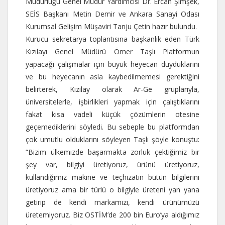
Müdürlüğü Genel Müdür Yardımcısı Dr. Ercan Şimşek,
SEİS Başkanı Metin Demir ve Ankara Sanayi Odası
Kurumsal Gelişim Müşaviri Tanju Çetin hazır bulundu.
Kurucu sekretarya toplantısına başkanlık eden Türk
Kızılayı Genel Müdürü Ömer Taşlı Platformun
yapacağı çalışmalar için büyük heyecan duyduklarını
ve bu heyecanın asla kaybedilmemesi gerektiğini
belirterek, Kızılay olarak Ar-Ge gruplarıyla,
üniversitelerle, işbirlikleri yapmak için çalıştıklarını
fakat kısa vadeli küçük çözümlerin ötesine
geçemediklerini söyledi. Bu sebeple bu platformdan
çok umutlu olduklarını söyleyen Taşlı şöyle konuştu:
“Bizim ülkemizde başarmakta zorluk çektiğimiz bir
şey var, bilgiyi üretiyoruz, ürünü üretiyoruz,
kullandığımız makine ve teçhizatın bütün bilgilerini
üretiyoruz ama bir türlü o bilgiyle üreteni yan yana
getirip de kendi markamızı, kendi ürünümüzü
üretemiyoruz. Biz OSTİM’de 200 bin Euro’ya aldığımız