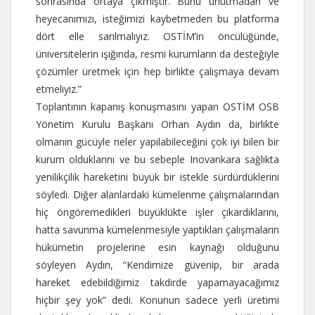
sonrasında ortaya çıkmıştır. Bunu unutmadan ve
heyecanımızı, isteğimizi kaybetmeden bu platforma
dört elle sarılmalıyız. OSTİM’in öncülüğünde,
üniversitelerin ışığında, resmi kurumların da desteğiyle
çözümler üretmek için hep birlikte çalışmaya devam
etmeliyiz.”
Toplantının kapanış konuşmasını yapan OSTİM OSB
Yönetim Kurulu Başkanı Orhan Aydın da, birlikte
olmanın gücüyle neler yapılabileceğini çok iyi bilen bir
kurum olduklarını ve bu sebeple Inovankara sağlıkta
yenilikçilik hareketini büyük bir istekle sürdürdüklerini
söyledi. Diğer alanlardaki kümelenme çalışmalarından
hiç öngöremedikleri büyüklükte işler çıkardıklarını,
hatta savunma kümelenmesiyle yaptıkları çalışmaların
hükümetin projelerine esin kaynağı olduğunu
söyleyen Aydın, “Kendimize güvenip, bir arada
hareket edebildiğimiz takdirde yapamayacağımız
hiçbir şey yok” dedi. Konunun sadece yerli üretimi