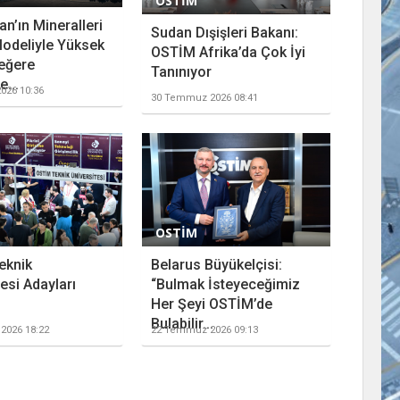
OSTİM
n’ın Mineralleri
Sudan Dışişleri Bakanı:
odeliyle Yüksek
OSTİM Afrika’da Çok İyi
eğere
Tanınıyor
...
026 10:36
30 Temmuz 2026 08:41
OSTİM
eknik
Belarus Büyükelçisi:
esi Adayları
“Bulmak İsteyeceğimiz
Her Şeyi OSTİM’de
Bulabilir...
2026 18:22
22 Temmuz 2026 09:13