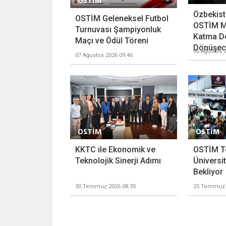
OSTİM
Özbekista
OSTİM Geleneksel Futbol
OSTİM M
Turnuvası Şampiyonluk
Katma D
Maçı ve Ödül Töreni
Dönüşece
06 Ağustos 2
07 Ağustos 2026 09:46
OSTİM
OSTİM
KKTC ile Ekonomik ve
OSTİM T
Teknolojik Sinerji Adımı
Üniversit
Bekliyor
30 Temmuz 2026 08:35
25 Temmuz 