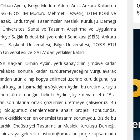
ı Orhan Aydın, Bölge Müdürü Adem Arıcı, Ankara Kalkınma
O
Ş
ı, KOSGEB OSTİM Müdürü Mehmet Tezyetiş, DTM KOBİ ve
zak, Endüstriyel Tasarımcılar Meslek Kuruluşu Derneği
 Üniversitesi Sanat ve Tasarım Araştırma ve Uygulama
iye Sağlık Endüstrisi İşverenleri Sendikası (SEİS), Ankara
itesi, Başkent Üniversitesi, Bilge Üniversitesi, TOBB ETÜ
Üniversitesi ve GATA’ dan yetkililer katıldı.
B Başkanı Orhan Aydın, yerli sanayicinin şimdiye kadar
ı rekabeti sonuna kadar sürdüremeyeceğini vurgulayarak
dışından ürün alınıp kopya edilmesi üzerine kurulduğunu, ya
sal kaygılar taşımadığını söyleyen Aydın, bu üretim tarzıyla
 mümkün olmadığını belirtti. Aydın şöyle devam etti: “Biz,
ın sorunlarına ortak çözümler üretmeye çalışıyoruz. Bu
iş olduğumuz derinlemesine analiz projesi sonucunda,
 eksikliklerden en önemlisi tasarım sorunuydu. Biz de bu
ardık. Endüstriyel Tasarımcılar Meslek Kuruluşu Derneği,
le bir araya gelerek oluşturduğumuz bu proje kapsamında