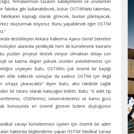
eğiz, firmalarımızın tasarım kabiliyetlerini ve ürünlerinin
bir fabrika gibi kullanabilecek, bütün OSTİM’deki takımları,
 fabrikanın kaynağı olarak görecek, bunları plânlayacak,
erkez oluşturmak istiyoruz. Bunu yapabilirsek eğer OSTİM
iz.”
amında destekleyen Ankara Kalkınma Ajansı Genel Sekreteri
nolojileri alanında yenilikçilik hem de kümelenme kavramı
i, bu yüzden projeye destek veriyor olmaktan dolayı son
lojili ve katma değeri yüksek ürünleri üretebilmemiz için
tiğini söyleyen Balcı, OSTİM’in çok önemli bir başlığı
en elde edilecek sonuçlar da sadece OSTİM için değil
ortaya çıkaracaktır” diyen Balcı, aksi takdirde sağlık
den bir tanesi olarak kalacağını belirtti. Balcı; “6 adet tıp
kentlerimiz, OSB’lerimiz, üniversitelerimiz ve kamu gücü
ak konusunda en önemli görevin bizlere düştüğünün
edikal sanayi kümelenmesi üyeleri için önemli bir adım
ları hakkında bilgilendirme yapan OSTİM Medikal Sanayi