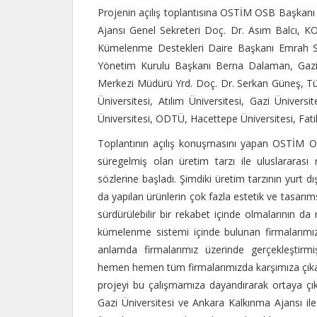
Projenin açılış toplantısına OSTİM OSB Başkan
Ajansı Genel Sekreteri Doç. Dr. Asım Balc
Kümelenme Destekleri Daire Başkanı Emrah Sa
Yönetim Kurulu Başkanı Berna Dalaman, Gazi
Merkezi Müdürü Yrd. Doç. Dr. Serkan Güneş, Türk
Üniversitesi, Atılım Üniversitesi, Gazi Ünivers
Üniversitesi, ODTÜ, Hacettepe Üniversitesi, Fatih 
Toplantının açılış konuşmasını yapan OSTİM OS
süregelmiş olan üretim tarzı ile uluslararas
sözlerine başladı. Şimdiki üretim tarzının yurt 
da yapılan ürünlerin çok fazla estetik ve tasarım
sürdürülebilir bir rekabet içinde olmalarının da
kümelenme sistemi içinde bulunan firmalarımız
anlamda firmalarımız üzerinde gerçekleştirm
hemen hemen tüm firmalarımızda karşımıza çıkan
projeyi bu çalışmamıza dayandırarak ortaya çık
Gazi Üniversitesi ve Ankara Kalkınma Ajansı i