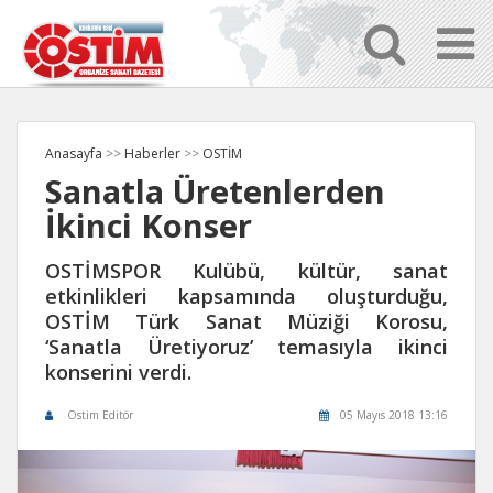
Anasayfa
>>
Haberler
>>
OSTİM
Sanatla Üretenlerden
İkinci Konser
OSTİMSPOR Kulübü, kültür, sanat
etkinlikleri kapsamında oluşturduğu,
OSTİM Türk Sanat Müziği Korosu,
‘Sanatla Üretiyoruz’ temasıyla ikinci
konserini verdi.
Ostim Editör
05 Mayıs 2018 13:16