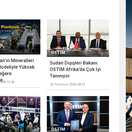
OSTİM
n’ın Mineralleri
Sudan Dışişleri Bakanı:
odeliyle Yüksek
OSTİM Afrika’da Çok İyi
eğere
Tanınıyor
...
026 10:36
30 Temmuz 2026 08:41
OSTİM