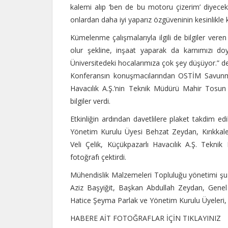
kalemi alıp ‘ben de bu motoru çizerim’ diyecek
onlardan daha iyi yaparız özgüveninin kesinlikl
Kümelenme çalışmalarıyla ilgili de bilgiler vere
olur şekline, inşaat yaparak da karnımızı doyu
Üniversitedeki hocalarımıza çok şey düşüyor.” de
Konferansın konuşmacılarından OSTİM Savunm
Havacılık A.Ş.’nin Teknik Müdürü Mahir Tosun 
bilgiler verdi.
Etkinliğin ardından davetlilere plaket takdim
Yönetim Kurulu Üyesi Behzat Zeydan, Kırıkkale 
Veli Çelik, Küçükpazarlı Havacılık A.Ş. Tekni
fotoğrafı çektirdi.
Mühendislik Malzemeleri Topluluğu yönetimi şu
Aziz Başyiğit, Başkan Abdullah Zeydan, Genel
Hatice Şeyma Parlak ve Yönetim Kurulu Üyeleri
HABERE AİT FOTOĞRAFLAR İÇİN TIKLAYINIZ