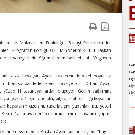
Mühendislik Malzemeleri Topluluğu, ‘Sanayi Penceresinden
enledi. Programın konuğu OSTİM Yönetim Kurulu Başkanı
ek sanayicilerin öğrencilerden beklentisini, “Özgüveni
anlatarak başlayan Aydın, tasarımın küresel boyuttaki
ım konusunda ilerlemelerini tavsiye etti. Orhan Aydın,
 yüzde 1’i tasarlayanlardan oluşuyor. Gelirin dağılımına
n yüzde 1; işin içine aklı, bilgiyi, mühendisliği koyanlar,
r; başkasının çizdiğini, tasarladığını yapanlar. Bu, yeterli
Bizim ‘tasarlayabilen’ olmamız lazım. Tasarım yapma
ardı.
özlerine devam eden Başkan Aydın şunları söyledi: “Kağıdı,