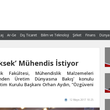
aj
Ar-Ge
Dış Ticaret
Bilim ve Teknoloji
Şirket
Finans
Dünya
ksek’ Mühendis İstiyor
lik Fakültesi, Mühendislik Malzemeleri
sinden Üretim Dünyasına Bakış’ konulu
im Kurulu Başkanı Orhan Aydın, “Özgüveni
12 Mayıs 2017 10:25