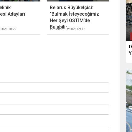
eknik
Belarus Büyükelçisi:
esi Adayları
“Bulmak İsteyeceğimiz
Her Şeyi OSTİM’de
Bulabilir...
2026 18:22
22 Temmuz 2026 09:13
Ö
Y