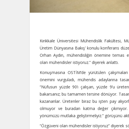
Kırıkkale Üniversitesi Mühendislik Fakültesi, 
Üretim Dünyasına Bakış’ konulu konferans düz
Orhan Aydın, mühendisliğin önemine temas eder
olan mühendisler istiyoruz.” diyerek anlattı.
Konuşmasına OSTİM’de yürütülen çalışmaları 
önemini vurguladı, mühendis adaylarına tasar
“Nüfusun yüzde 90’ı çalışan, yüzde 9’u üreten,
bakarsanız; bu tamamen tersine dönüyor. Tasarlaya
kazananlar. Üretenler biraz bu işten pay alıyorla
olmuyor ve buradan katma değer çıkmıyor. 
yönümüzü mutlaka geliştirmeliyiz.” görüşünü akt
“Özgüveni olan mühendisler istiyoruz” diyerek s