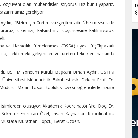
, özgüveni olan mühendisler istiyoruz. Biz bunu yaparız,
O
e kazanmamız gerekiyor.
Ş
n Aydın, “Bizim için üretim vazgeçilmezdir. ‘Üretmezsek de
ruruz, ülkemizi, kalkındırırız’ düşüncesine katılmıyoruz.
di.
a ve Havacılık Kümelenmesi (OSSA) üyesi Küçükpazarlı
da, sektördeki gelişmeler ve üretim teknikleri hakkında
 edildi. OSTİM Yönetim Kurulu Başkanı Orhan Aydın, OSTİM
Üniversitesi Mühendislik Fakültesi eski Dekanı Prof. Dr.
k Müdürü Mahir Tosun topluluk üyesi öğrencilerle hatıra
 isimlerden oluşuyor: Akademik Koordinatör Yrd. Doç. Dr.
 Sekreter Emrecan Özel, İnsan Kaynakları Koordinatörü
, Mustafa Murathan Topçu, Berat Özden.