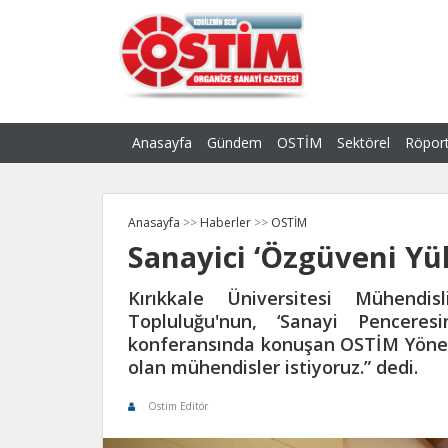
Anasayfa
Gündem
OSTİM
Sektörel
Röport
Anasayfa
>>
Haberler
>>
OSTİM
Sanayici ‘Özgüveni Yü
Kırıkkale Üniversitesi Mühendis
Topluluğu'nun, ‘Sanayi Pencere
konferansında konuşan OSTİM Yönet
olan mühendisler istiyoruz.” dedi.
Ostim Editör