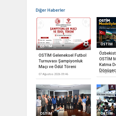
Diğer Haberler
OSTİM
OSTİM
Özbekista
OSTİM Geleneksel Futbol
OSTİM M
Turnuvası Şampiyonluk
Katma D
Maçı ve Ödül Töreni
Dönüşece
06 Ağustos 2
07 Ağustos 2026 09:46
OSTİM
OSTİM