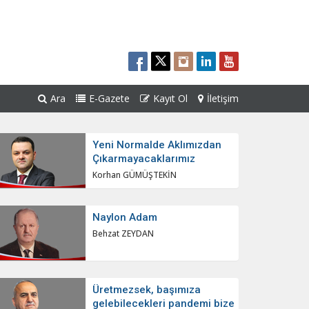
Ara
E-Gazete
Kayıt Ol
İletişim
Yeni Normalde Aklımızdan
Çıkarmayacaklarımız
Korhan GÜMÜŞTEKİN
Naylon Adam
Behzat ZEYDAN
Üretmezsek, başımıza
gelebilecekleri pandemi bize