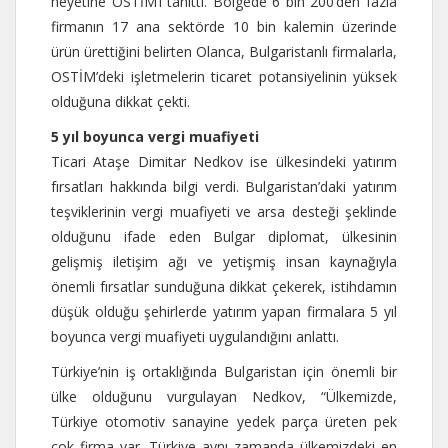
heyetine OSTİM’i tanıttı. Bölgede 6 bin 200’den fazla
firmanın 17 ana sektörde 10 bin kalemin üzerinde
ürün ürettiğini belirten Olanca, Bulgaristanlı firmalarla,
OSTİM’deki işletmelerin ticaret potansiyelinin yüksek
olduğuna dikkat çekti.
5 yıl boyunca vergi muafiyeti
Ticari Ataşe Dimitar Nedkov ise ülkesindeki yatırım
fırsatları hakkında bilgi verdi. Bulgaristan’daki yatırım
teşviklerinin vergi muafiyeti ve arsa desteği şeklinde
olduğunu ifade eden Bulgar diplomat, ülkesinin
gelişmiş iletişim ağı ve yetişmiş insan kaynağıyla
önemli fırsatlar sunduğuna dikkat çekerek, istihdamın
düşük olduğu şehirlerde yatırım yapan firmalara 5 yıl
boyunca vergi muafiyeti uygulandığını anlattı.
Türkiye’nin iş ortaklığında Bulgaristan için önemli bir
ülke olduğunu vurgulayan Nedkov, “Ülkemizde,
Türkiye otomotiv sanayine yedek parça üreten pek
çok firma var. Türkiye aynı zamanda ülkemizdeki en