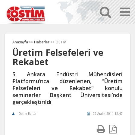
Anasayfa
>>
Haberler
>>
OSTİM
Üretim Felsefeleri ve
Rekabet
5. Ankara Endüstri Mühendisleri
Platformu’nca düzenlenen, "Üretim
Felsefeleri ve Rekabet" konulu
seminerler Başkent Üniversitesi’nde
gerçekleştirildi
Ostim Editör
02 Aralık 2011 12:47