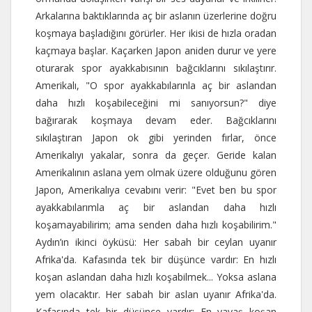
Arkalarına baktıklarında aç bir aslanın üzerlerine doğru
koşmaya başladığını görürler. Her ikisi de hızla oradan
kaçmaya başlar. Kaçarken Japon aniden durur ve yere
oturarak spor ayakkabısının bağcıklarını sıkılaştırır.
Amerikalı, "O spor ayakkabılarınla aç bir aslandan
daha hızlı koşabileceğini mi sanıyorsun?" diye
bağırarak koşmaya devam eder. Bağcıklarını
sıkılaştıran Japon ok gibi yerinden fırlar, önce
Amerikalıyı yakalar, sonra da geçer. Geride kalan
Amerikalının aslana yem olmak üzere olduğunu gören
Japon, Amerikalıya cevabını verir: "Evet ben bu spor
ayakkabılarımla aç bir aslandan daha hızlı
koşamayabilirim; ama senden daha hızlı koşabilirim."
Aydın’ın ikinci öyküsü: Her sabah bir ceylan uyanır
Afrika'da. Kafasında tek bir düşünce vardır: En hızlı
koşan aslandan daha hızlı koşabilmek... Yoksa aslana
yem olacaktır. Her sabah bir aslan uyanır Afrika'da.
Kafasında tek bir düşünce vardır: En yavaş koşan