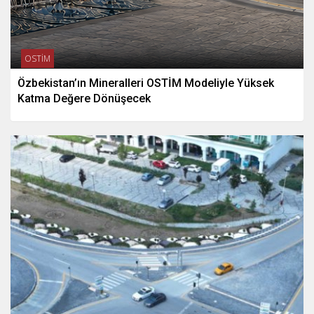
OSTİM
Özbekistan’ın Mineralleri OSTİM Modeliyle Yüksek
Katma Değere Dönüşecek