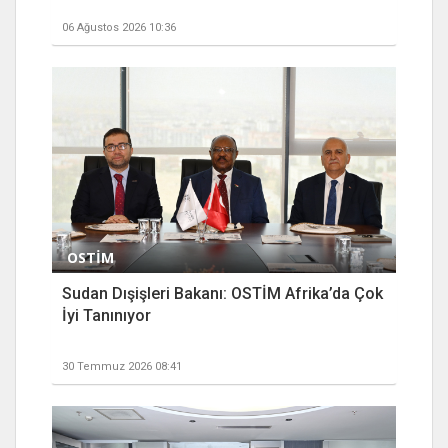
06 Ağustos 2026 10:36
OSTİM
Sudan Dışişleri Bakanı: OSTİM Afrika’da Çok
İyi Tanınıyor
30 Temmuz 2026 08:41