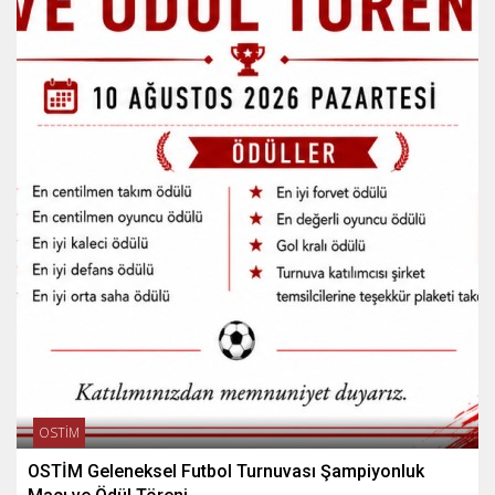
OSTİM
OSTİM Geleneksel Futbol Turnuvası Şampiyonluk