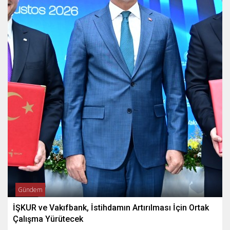
Gündem
İŞKUR ve Vakıfbank, İstihdamın Artırılması İçin Ortak
Çalışma Yürütecek