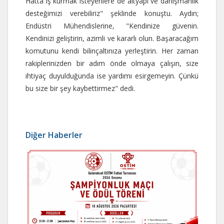
Hatta iş kurmak isteyenlere de altyapı ve danışmanlık
desteğimizi verebiliriz" şeklinde konuştu. Aydın;
Endüstri Mühendislerine, "Kendinize güvenin.
Kendinizi geliştirin, azimli ve kararlı olun. Başaracağım
komutunu kendi bilinçaltınıza yerleştirin. Her zaman
rakiplerinizden bir adım önde olmaya çalışın, size
ihtiyaç duyulduğunda ise yardımı esirgemeyin. Çünkü
bu size bir şey kaybettirmez" dedi.
Diğer Haberler