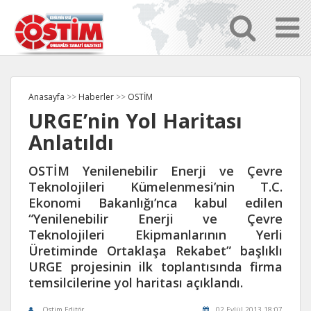
Anasayfa
>>
Haberler
>>
OSTİM
URGE’nin Yol Haritası
Anlatıldı
OSTİM Yenilenebilir Enerji ve Çevre
Teknolojileri Kümelenmesi’nin T.C.
Ekonomi Bakanlığı’nca kabul edilen
“Yenilenebilir Enerji ve Çevre
Teknolojileri Ekipmanlarının Yerli
Üretiminde Ortaklaşa Rekabet” başlıklı
URGE projesinin ilk toplantısında firma
temsilcilerine yol haritası açıklandı.
Ostim Editör
02 Eylül 2013 18:07