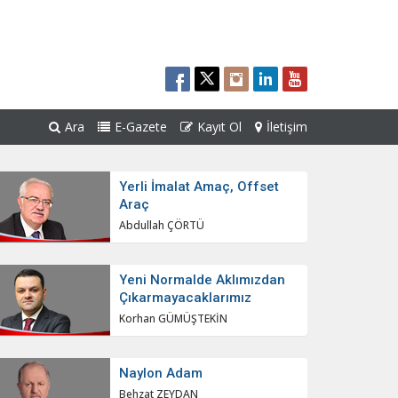
Ara
E-Gazete
Kayıt Ol
İletişim
Yerli İmalat Amaç, Offset
Araç
Abdullah ÇÖRTÜ
Yeni Normalde Aklımızdan
Çıkarmayacaklarımız
Korhan GÜMÜŞTEKİN
Naylon Adam
Behzat ZEYDAN