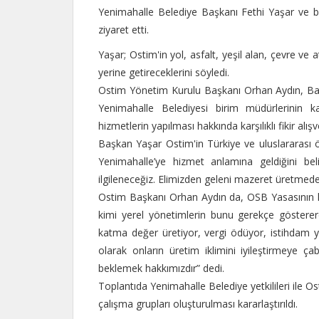
Yenimahalle Belediye Başkanı Fethi Yaşar ve b
ziyaret etti.
Yaşar; Ostim'in yol, asfalt, yeşil alan, çevre ve
yerine getireceklerini söyledi.
Ostim Yönetim Kurulu Başkanı Orhan Aydın, Ba
Yenimahalle Belediyesi birim müdürlerinin k
hizmetlerin yapılması hakkında karşılıklı fikir alış
Başkan Yaşar Ostim'in Türkiye ve uluslararası 
Yenimahalle’ye hizmet anlamına geldiğini beli
ilgileneceğiz. Elimizden geleni mazeret üretmed
Ostim Başkanı Orhan Aydın da, OSB Yasasının h
kimi yerel yönetimlerin bunu gerekçe gösterer
katma değer üretiyor, vergi ödüyor, istihdam ya
olarak onların üretim iklimini iyileştirmeye ça
beklemek hakkımızdır” dedi.
Toplantıda Yenimahalle Belediye yetkilileri ile O
çalışma grupları oluşturulması kararlaştırıldı.