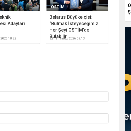
O
OSTİM
Ş
eknik
Belarus Büyükelçisi:
esi Adayları
“Bulmak İsteyeceğimiz
Her Şeyi OSTİM’de
Bulabilir...
2026 18:22
22 Temmuz 2026 09:13