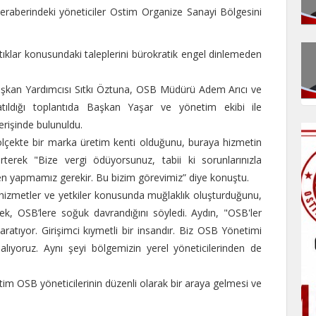
eraberindeki yöneticiler Ostim Organize Sanayi Bölgesini
 atıklar konusundaki taleplerini bürokratik engel dinlemeden
şkan Yardımcısı Sıtkı Öztuna, OSB Müdürü Adem Arıcı ve
atıldığı toplantıda Başkan Yaşar ve yönetim ekibi ile
verişinde bulunuldu.
ölçekte bir marka üretim kenti olduğunu, buraya hizmetin
rterek "Bize vergi ödüyorsunuz, tabii ki sorunlarınızla
en yapmamız gerekir. Bu bizim görevimiz” diye konuştu.
izmetler ve yetkiler konusunda muğlaklık oluşturduğunu,
ek, OSB’lere soğuk davrandığını söyledi. Aydın, "OSB'ler
ratıyor. Girişimci kıymetli bir insandır. Biz OSB Yönetimi
balıyoruz. Aynı şeyi bölgemizin yerel yöneticilerinden de
stim OSB yöneticilerinin düzenli olarak bir araya gelmesi ve