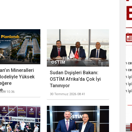
OSTİM
n’ın Mineralleri
Sudan Dışişleri Bakanı:
odeliyle Yüksek
OSTİM Afrika’da Çok İyi
eğere
Tanınıyor
...
026 10:36
30 Temmuz 2026 08:41