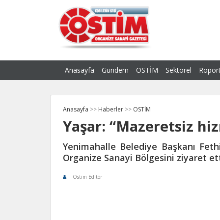
Anasayfa
Gündem
OSTİM
Sektörel
Röport
Anasayfa
>>
Haberler
>>
OSTİM
Yaşar: “Mazeretsiz hi
Yenimahalle Belediye Başkanı Fethi
Organize Sanayi Bölgesini ziyaret ett
Ostim Editör