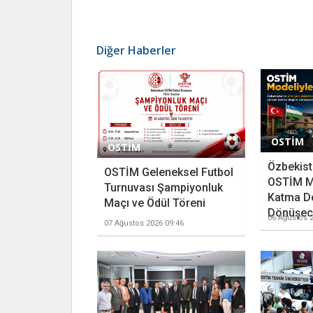
Diğer Haberler
OSTİM
OSTİM
Özbekista
OSTİM Geleneksel Futbol
OSTİM M
Turnuvası Şampiyonluk
Katma D
Maçı ve Ödül Töreni
Dönüşece
06 Ağustos 2
07 Ağustos 2026 09:46