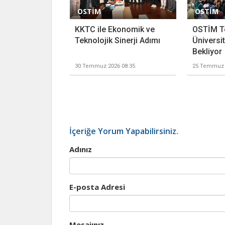
OSTİM
OSTİM
KKTC ile Ekonomik ve
OSTİM T
Teknolojik Sinerji Adımı
Üniversit
Bekliyor
30 Temmuz 2026 08:35
25 Temmuz 
İçeriğe Yorum Yapabilirsiniz.
Adınız
E-posta Adresi
Mesajınız