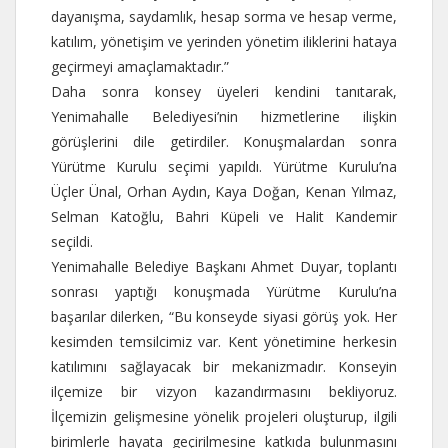
dayanışma, saydamlık, hesap sorma ve hesap verme,
katılım, yönetişim ve yerinden yönetim iliklerini hataya
geçirmeyi amaçlamaktadır.”
Daha sonra konsey üyeleri kendini tanıtarak,
Yenimahalle Belediyesi’nin hizmetlerine ilişkin
görüşlerini dile getirdiler. Konuşmalardan sonra
Yürütme Kurulu seçimi yapıldı. Yürütme Kurulu’na
Üçler Ünal, Orhan Aydın, Kaya Doğan, Kenan Yılmaz,
Selman Katoğlu, Bahri Küpeli ve Halit Kandemir
seçildi.
Yenimahalle Belediye Başkanı Ahmet Duyar, toplantı
sonrası yaptığı konuşmada Yürütme Kurulu’na
başarılar dilerken, “Bu konseyde siyasi görüş yok. Her
kesimden temsilcimiz var. Kent yönetimine herkesin
katılımını sağlayacak bir mekanizmadır. Konseyin
ilçemize bir vizyon kazandırmasını bekliyoruz.
İlçemizin gelişmesine yönelik projeleri oluşturup, ilgili
birimlerle hayata geçirilmesine katkıda bulunmasını