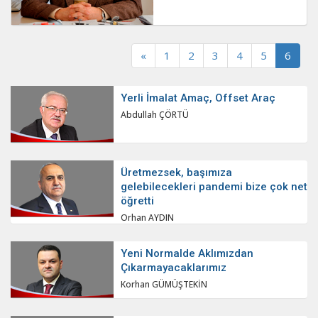
«
1
2
3
4
5
6
Yerli İmalat Amaç, Offset Araç
Abdullah ÇÖRTÜ
Üretmezsek, başımıza
gelebilecekleri pandemi bize çok net
öğretti
Orhan AYDIN
Yeni Normalde Aklımızdan
Çıkarmayacaklarımız
Korhan GÜMÜŞTEKİN