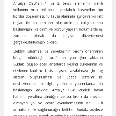
Antalya OSB'nin 1. ve 2. tevsii alanlarının dahili
yollarının orta refüjlerine prefabrik karayolları tipi
bordür döşenmesi, 1. Tevsii alanında ayrıca renkli kilit
taşları ile kaldırımların oluşturulması çalışmalarına
başlandığını, kaldırım ve bordür yapılan bölümlerde eş
zamanlı olarak da peyzaj düzenlemesi
gerçekleştirileceğini bildirdi.
Elektrik işletmesi ve şebekesinin bakım onarımının
bölge müdürlüğü tarafından yapıldığını aktaran
Budak, oluşabilecek arızalarda kesinti sürelerinin ve
etkilenen katılımcı tesis sayısının azaltılması için ring
sistem oluşturulması ve Scada sistemi ile
desteklenmesi ile ilgili yenileme yatırımlarına da
başlandığını açıkladı. Antalya OSB içindeki havai
hatların yeraltına alındığını ve bu kısım da mevcut
olmayan yol ve çevre aydınlatmasının ise LED'li
armatürler ile sağlanacağını belirten Budak, böylece
enerjinin daha verimli ve etkin kullanılacağını sözlerine