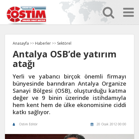
Anasayfa
>>
Haberler
>>
Sektörel
Antalya OSB’de yatırım
atağı
Yerli ve yabancı birçok önemli firmayı
bünyesinde barındıran Antalya Organize
Sanayi Bölgesi (OSB), oluşturduğu katma
değer ve 9 binin üzerinde istihdamıyla
hem kent hem de ülke ekonomisine ciddi
katkı sağlıyor.
Ostim Editör
20 Ocak 2012 00:00