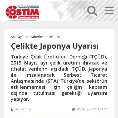
Anasayfa
>>
Haberler
>>
Sektörel
Çelikte Japonya Uyarısı
Türkiye Çelik Üreticileri Derneği (TÇÜD),
2019 Mayıs ayı çelik üretimi ihracat ve
ithalat verilerini açıkladı. TÇÜD, Japonya
ile imzalanacak Serbest Ticaret
Anlaşması’nda (STA) Türkiye’de sektörün
etkilenmemesi için çeliğin kapsam
dışında tutulması gerektiği uyarısını
yapıyor.
Ostim Editör
02 Temmuz 2019 12:29