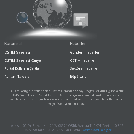
Kurumsal
Haberler
OSTİM Gazetesi
Gündem Haberleri
OSTİM Gazetesi Künye
OSTİM Haberleri
Portal Kullanım Şartları
Sektörel Haberler
Reklam Talepleri
Röpörtajlar
Bu site içeriğinin telif hakları Ostim Organize Sanayi Bölgesi Müdürlüğüne aittir.
5846 Sayılı Fikir ve Sanat Eserleri Kanunu uyarınca kaynak gösterilerek kısmen
yapılacak alıntılar dışında önceden izin alınmaksızın hiçbir şekilde kullanılamaz
ve yeniden yayımlanamaz.
Adres : 100. Yıl Bulvarı No:101/A, 06374 OSTİM/Ankara-TÜRKİYE Telefon : 0 312
385 50 90 Faks : 0312 354 58 98 E-Posta :
korhan@ostim.org.tr