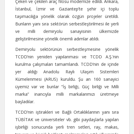
Çeken ve çekilen araç filosu modernize edildi. Ankara,
İstanbul, İzmir ve Gaziantep’te şehir içi toplu
taşımacılığa yönelik olarak özgün projeler üretildi.
Bunların yanı sıra sektörün serbestleştirilmesi ile yerli
ve milli demiryolu sanayisinin ülkemizde
geliştirilmesine yönelik önemli adımlar atıldı.
Demiryolu sektörünün serbestleşmesine yönelik
TCDD’nin yeniden yapılanması ve TCDD A.Ş.’nin
kurulma çalışmaları tamamlandı. TCDD’nin de içinde
yer aldığı Anadolu Raylı Ulaşım Sistemleri
Kümelenmesi (ARUS) kuruldu. Şu an 160 sanayici
üyemiz var ve bunlar “İş birliği, Güç birliği ve Milli
marka” inancıyla milli markalarımızı üretmeye
başladılar.
TCDD’nin iştirakleri ve Bağlı Ortaklıklarının yanı sıra
TÜBİTAK ve üniversiteler vb. gibi paydaşlarla yapılan
işbirliği sonucunda yerli tren setleri, ray, makas,