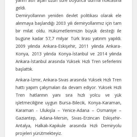
yarım asrı aşan uzun süre boyunca durma noktasına
geldi.
Demiryollarının yeniden devlet politikası olarak ele
alınmaya başlandığı 2003 yılı demiryollarımız için tam
bir milat oldu. Hükümetlerimizin büyük desteği ile
bugüne kadar 57,7 milyar Türk lirası yatırım yapıldı.
2009 yılında Ankara-Eskişehir, 2011 yılında Ankara-
Konya, 2013 yılında Konya-İstanbul ve 2014 yılında
Ankara-İstanbul arasında Yüksek Hızlı Tren seferlerini
başlattık.
Ankara-İzmir, Ankara-Sivas arasında Yüksek Hızlı Tren
hattı yapım çalışmaları da devam ediyor. Yüksek Hızlı
Tren hatlarının yanı sıra hızlı yolcu ve yük
işletmeciliğine uygun Bursa-Bilecik, Konya-Karaman,
Karaman - Ulukışla – Yenice-Adana – Osmaniye –
Gaziantep, Adana-Mersin, Sivas-Erzincan Eskişehir-
Antalya, Halkalı-Kapıkule arasında Hızlı Demiryolu
projeleri yürütmekteyiz.