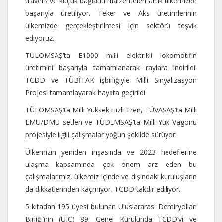
travers ve küçük bağlantı malzemeleri artık ülkemizde
başarıyla üretiliyor. Teker ve Aks üretimlerinin
ülkemizde gerçekleştirilmesi için sektörü teşvik
ediyoruz.
TÜLOMSAŞ’ta E1000 milli elektrikli lokomotifin
üretimini başarıyla tamamlanarak raylara indirildi.
TCDD ve TÜBİTAK işbirliğiyle Milli Sinyalizasyon
Projesi tamamlayarak hayata geçirildi.
TÜLOMSAŞ’ta Milli Yüksek Hızlı Tren, TÜVASAŞ’ta Milli
EMU/DMU setleri ve TÜDEMSAŞ’ta Milli Yük Vagonu
projesiyle ilgili çalışmalar yoğun şekilde sürüyor.
Ülkemizin yeniden inşasında ve 2023 hedeflerine
ulaşma kapsamında çok önem arz eden bu
çalışmalarımız, ülkemiz içinde ve dışındaki kuruluşların
da dikkatlerinden kaçmıyor, TCDD takdir ediliyor.
5 kıtadan 195 üyesi bulunan Uluslararası Demiryolları
Birliği’nin (UIC) 89. Genel Kurulunda TCDD’yi ve