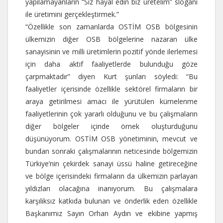
yapılamayanların “Siz hayal edin biz üretelim” sloganı
ile üretimini gerçekleştirmek.”
“Özellikle son zamanlarda OSTİM OSB bölgesinin
ülkemizin diğer OSB bölgelerine nazaran ülke
sanayisinin ve milli üretimlerin pozitif yönde ilerlemesi
için daha aktif faaliyetlerde bulunduğu göze
çarpmaktadır” diyen Kurt şunları söyledi: “Bu
faaliyetler içerisinde özellikle sektörel firmaların bir
araya getirilmesi amacı ile yürütülen kümelenme
faaliyetlerinin çok yararlı olduğunu ve bu çalışmaların
diğer bölgeler içinde örnek oluşturduğunu
düşünüyorum. OSTİM OSB yönetiminin, mevcut ve
bundan sonraki çalışmalarının neticesinde bölgemizin
Türkiye’nin çekirdek sanayi üssü haline getireceğine
ve bölge içerisindeki firmaların da ülkemizin parlayan
yıldızları olacağına inanıyorum. Bu çalışmalara
karşılıksız katkıda bulunan ve önderlik eden özellikle
Başkanımız Sayın Orhan Aydın ve ekibine yapmış