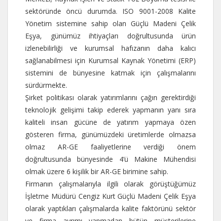
sektöründe öncü durumda. ISO 9001-2008 Kalite
Yönetim sistemine sahip olan Güçlü Madeni Çelik
Eşya, günümüz ihtiyaçları doğrultusunda ürün
izlenebilirliği ve kurumsal hafızanın daha kalıcı
sağlanabilmesi için Kurumsal Kaynak Yönetimi (ERP)
sistemini de bünyesine katmak için çalışmalarını
sürdürmekte.
Şirket politikası olarak yatırımlarını çağın gerektirdiği
teknolojik gelişimi takip ederek yapmanın yanı sıra
kaliteli insan gücüne de yatırım yapmaya özen
gösteren firma, günümüzdeki üretimlerde olmazsa
olmaz AR-GE faaliyetlerine verdiği önem
doğrultusunda bünyesinde 4’ü Makine Mühendisi
olmak üzere 6 kişilik bir AR-GE birimine sahip.
Firmanın çalışmalarıyla ilgili olarak görüştüğümüz
İşletme Müdürü Cengiz Kurt Güçlü Madeni Çelik Eşya
olarak yaptıkları çalışmalarda kalite faktörünü sektör
ve firma ayrımı yapmadan bütün müşterilerine