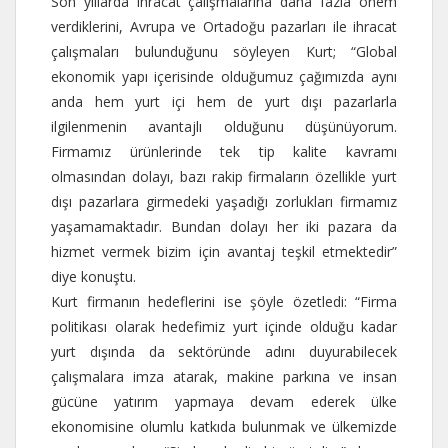
Son yıllarda ihracat çalışmalarına daha fazla önem
verdiklerini, Avrupa ve Ortadoğu pazarları ile ihracat
çalışmaları bulunduğunu söyleyen Kurt; “Global
ekonomik yapı içerisinde olduğumuz çağımızda aynı
anda hem yurt içi hem de yurt dışı pazarlarla
ilgilenmenin avantajlı olduğunu düşünüyorum.
Firmamız ürünlerinde tek tip kalite kavramı
olmasından dolayı, bazı rakip firmaların özellikle yurt
dışı pazarlara girmedeki yaşadığı zorlukları firmamız
yaşamamaktadır. Bundan dolayı her iki pazara da
hizmet vermek bizim için avantaj teşkil etmektedir”
diye konuştu.
Kurt firmanın hedeflerini ise şöyle özetledi: “Firma
politikası olarak hedefimiz yurt içinde olduğu kadar
yurt dışında da sektöründe adını duyurabilecek
çalışmalara imza atarak, makine parkına ve insan
gücüne yatırım yapmaya devam ederek ülke
ekonomisine olumlu katkıda bulunmak ve ülkemizde