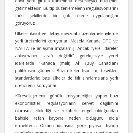
dahil yerli girdi kullanımında destekleyici hükümler
getirmektedir. Bu tip düzenlemelerin (regülasyonların)
farklı şekillerde bir çok ülkede uygulandığını
görüyoruz.
Ülkeler ikincil ve detay mevzuat düzenlemeleriyle de
yerli üretimlerini koruyorlar. Mesela Kanada DTÖ ve
NAFTA ile anlaşma imzalamış. Ancak “yerel idareler
anlaşmanın tarafı değildir” gerekçesiyle yerel
idarelerde “Kanada (malı) Al” (Buy Canadian)
politikasını güdüyor. Bazı ülkeler lisanslar, teşvikler,
standartlarla; bazı ülkeler de fiili sınırlamalarla yerli
üreticilerini koruyorlar.
Küreselleşmenin gönüllü misyonerliğini yapan bazı
ekonomistler regülasyonların servet dağılımını
olumsuz etkilediği ve rekabete engel olduğundan
bahisle refah kaybına neden olduğunu iddia
etmektedir. Onların iddiasına göre piyasa dışında
çözümler aranmasıyla piyasa şartlarının iyileştirilmesi