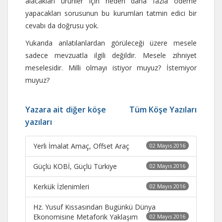
alacakları ürünler için neden daha fazla ödeme
yapacakları sorusunun bu kurumları tatmin edici bir
cevabı da doğrusu yok.
Yukarıda anlatılanlardan görüleceği üzere mesele
sadece mevzuatla ilgili değildir. Mesele zihniyet
meselesidir. Milli olmayı istiyor muyuz? İstemiyor
muyuz?
Yazara ait diğer köşe
Tüm Köşe Yazıları
yazıları
Yerli İmalat Amaç, Offset Araç
02 Mayıs 2016
Güçlü KOBİ, Güçlü Türkiye
02 Mayıs 2016
Kerkük İzlenimleri
02 Mayıs 2016
Hz. Yusuf Kıssasından Bugünkü Dünya
Ekonomisine Metaforik Yaklaşım
02 Mayıs 2016