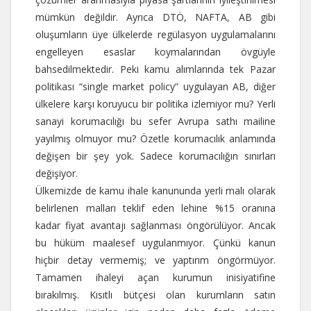
mümkün değildir. Ayrıca DTÖ, NAFTA, AB gibi
oluşumların üye ülkelerde regülasyon uygulamalarını
engelleyen esaslar koymalarından övgüyle
bahsedilmektedir. Peki kamu alımlarında tek Pazar
politikası “single market policy” uygulayan AB, diğer
ülkelere karşı koruyucu bir politika izlemiyor mu? Yerli
sanayi korumacılığı bu sefer Avrupa sathı mailine
yayılmış olmuyor mu? Özetle korumacılık anlamında
değişen bir şey yok. Sadece korumacılığın sınırları
değişiyor.
Ülkemizde de kamu ihale kanununda yerli malı olarak
belirlenen malları teklif eden lehine %15 oranına
kadar fiyat avantajı sağlanması öngörülüyor. Ancak
bu hüküm maalesef uygulanmıyor. Çünkü kanun
hiçbir detay vermemiş; ve yaptırım öngörmüyor.
Tamamen ihaleyi açan kurumun inisiyatifine
bırakılmış. Kısıtlı bütçesi olan kurumların satın