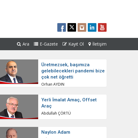
Ara
E-Gazete
Kayıt Ol
İletişim
Üretmezsek, başımıza
gelebilecekleri pandemi bize
çok net öğretti
Orhan AYDIN
Yerli İmalat Amaç, Offset
Araç
Abdullah ÇÖRTÜ
Naylon Adam