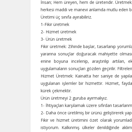
İnsan; Hem üreyen, hem de üretendir. Üretmek, b
herkesi maddi ve manevi anlamda mutlu eden bi
Üretimi üç sınıfa ayırabiliriz.
1-Fikir üretmek
2- Hizmet üretmek
3- Ürün üretmek
Fikir üretmek: Zihinde başlar, tasarlanıp yorumla
yararına sonuçlar doğuracak mahiyette olmasıd
enine boyuna incelenip, araştırılıp artıları, ek
uygulamaların sonuçları gözden geçirilir. Filtrelen
Hizmet Üretmek: Kainatta her saniye de yapılan
uygulanan işlemler bir hizmettir. Hizmet, faydal
kürek çekmektir.
Ürün üretmeyi 2 guruba ayırmalıyız.
1- İhtiyaçları karşılamak üzere sıfırdan tasarlan
2- Daha önce üretilmiş bir ürünü geliştirerek yap
Fikir ve hizmet üretimini özet olarak yorumla
istiyorum. Kalkınmış ülkeler denildiğinde aklı