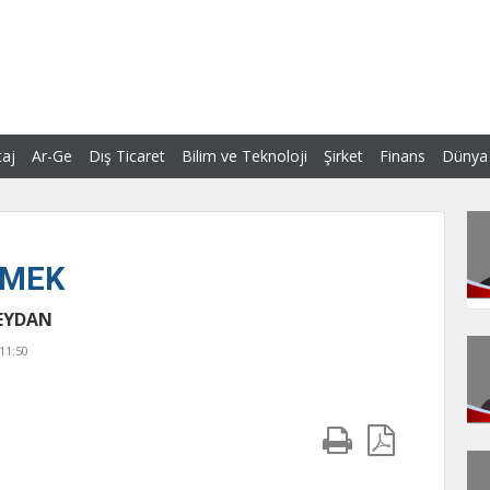
aj
Ar-Ge
Dış Ticaret
Bilim ve Teknoloji
Şirket
Finans
Dünya
TMEK
ZEYDAN
11:50