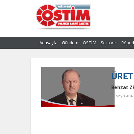
Anasayfa
Gündem
OSTİM
Sektörel
Röport
ÜRE
Behzat 
02 Mayıs 2016 