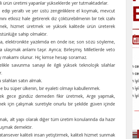
li ürün üretimi yapanlar yükseklerde yer tutmaktadırlar.
l edip yeraltı ve yer üstü zenginliklere el koymak, mevcut
nı etkisiz hale getirerek diz çöktürebilmenin bir tek izahı
tmek, hizmet üretmek ve yüksek kalitede ürün üreterek
üstünlüğe sahip olmaktır.
da, elektronikte yazılımda en önde ise; son sözü söyleme,
ulaşmak anlamı taşır. Ayrıca; Birleşmiş Milletlerde veto
onay makamı olunur. Hiç kimse hesap soramaz.
likle savunma sanayi ile ilgili yüksek teknolojik silahlar
r.
silahları satın almak.
ise bu süper ülkenin, bir eyaleti olmayı kabullenmek.
rerek gece gündüz demeden fikir üretmek, Arge yapmak,
k için çalışmak suretiyle onurlu bir şekilde güven içinde
k, alt yapı olarak diğer tüm üretim konularında da hazır
vuşmak demektir.
ansever kaliteli insan yetiştirmek, kaliteli hizmet sunmak