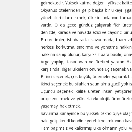
gelmektedir. Yüksek katma değerli, yüksek kalite
Okyanus ötelerinden gelip başka bir ülkeyi işga
yöneticileri idam etmek, ülke insanlarının tamamı
vardır. O da gece gündüz çalışarak fikir üre
denizde, karada ve havada ezici ve caydırıcı bir 
Bu üretimler, istihbaratta, savunmada, taarruz
herkesi korkutma, sindirme ve yönetme hakkına 
hakkına sahip olunur, karşılıksız para basılır, 
Arge yapılıp, tasarlanan ve üretimi yapılan öze
karşısında, diğer ülkelerin önünde üç seçenek va
Birinci seçenek; çok büyük, ödemeler yaparak bu 
İkinci seçenek; bu silahları satın alma gücü yok 
Üçüncü seçenek; kalite üreten insan yetişti
projelendirmek ve yüksek teknolojik ürün üretme
yaşamayı hak etmek.
Savunma Sanayinde bu yüksek teknolojiye ulaşma
hale gelip kendi kendine yetebilme imkanına ka
Tam bağımsız ve kalkınmış ülke olmanın yolu; vat