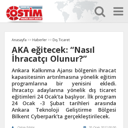
Anasayfa
>>
Haberler
>>
Dış Ticaret
AKA eğitecek: “Nasıl
İhracatçı Olunur?”
Ankara Kalkınma Ajansı bölgenin ihracat
kapasitesinin artırılmasına yönelik eğitim
programlarına bir yenisini ekledi.
İhracatçı adaylarına yönelik dış ticaret
eğitimleri 24 Ocak’ta başlıyor. İlk program
24 Ocak -3 Şubat tarihleri arasında
Ankara Teknoloji Geliştirme Bölgesi
Bilkent Cyberpark’ta gerçekleştirilecek.
Ostim Editör
20 Ocak 2012 00:00