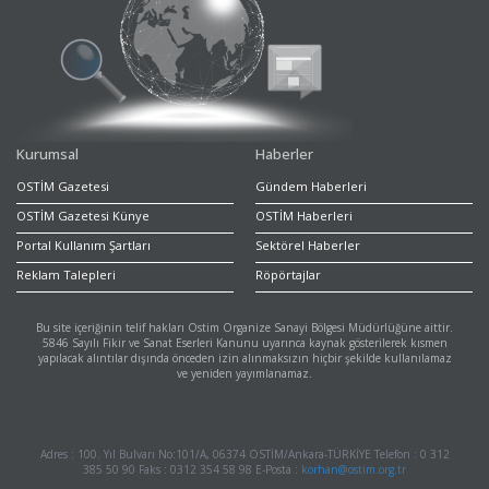
Kurumsal
Haberler
OSTİM Gazetesi
Gündem Haberleri
OSTİM Gazetesi Künye
OSTİM Haberleri
Portal Kullanım Şartları
Sektörel Haberler
Reklam Talepleri
Röpörtajlar
Bu site içeriğinin telif hakları Ostim Organize Sanayi Bölgesi Müdürlüğüne aittir.
5846 Sayılı Fikir ve Sanat Eserleri Kanunu uyarınca kaynak gösterilerek kısmen
yapılacak alıntılar dışında önceden izin alınmaksızın hiçbir şekilde kullanılamaz
ve yeniden yayımlanamaz.
Adres : 100. Yıl Bulvarı No:101/A, 06374 OSTİM/Ankara-TÜRKİYE Telefon : 0 312
385 50 90 Faks : 0312 354 58 98 E-Posta :
korhan@ostim.org.tr