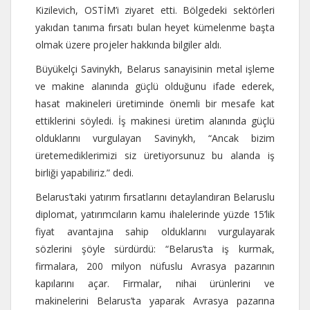
Kizilevich, OSTİM’i ziyaret etti. Bölgedeki sektörleri
yakıdan tanıma fırsatı bulan heyet kümelenme başta
olmak üzere projeler hakkında bilgiler aldı.
Büyükelçi Savinykh, Belarus sanayisinin metal işleme
ve makine alanında güçlü olduğunu ifade ederek,
hasat makineleri üretiminde önemli bir mesafe kat
ettiklerini söyledi. İş makinesi üretim alanında güçlü
olduklarını vurgulayan Savinykh, “Ancak bizim
üretemediklerimizi siz üretiyorsunuz bu alanda iş
birliği yapabiliriz.” dedi.
Belarus’taki yatırım fırsatlarını detaylandıran Belaruslu
diplomat, yatırımcıların kamu ihalelerinde yüzde 15’lik
fiyat avantajına sahip olduklarını vurgulayarak
sözlerini şöyle sürdürdü: “Belarus’ta iş kurmak,
firmalara, 200 milyon nüfuslu Avrasya pazarının
kapılarını açar. Firmalar, nihai ürünlerini ve
makinelerini Belarus’ta yaparak Avrasya pazarına