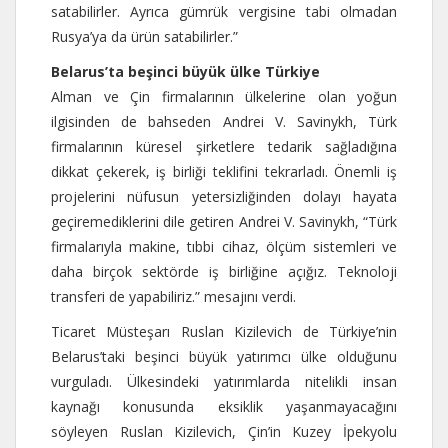
satabilirler. Ayrıca gümrük vergisine tabi olmadan
Rusya’ya da ürün satabilirler.”
Belarus’ta beşinci büyük ülke Türkiye
Alman ve Çin firmalarının ülkelerine olan yoğun
ilgisinden de bahseden Andrei V. Savinykh, Türk
firmalarının küresel şirketlere tedarik sağladığına
dikkat çekerek, iş birliği teklifini tekrarladı. Önemli iş
projelerini nüfusun yetersizliğinden dolayı hayata
geçiremediklerini dile getiren Andrei V. Savinykh, “Türk
firmalarıyla makine, tıbbi cihaz, ölçüm sistemleri ve
daha birçok sektörde iş birliğine açığız. Teknoloji
transferi de yapabiliriz.” mesajını verdi.
Ticaret Müsteşarı Ruslan Kizilevich de Türkiye’nin
Belarus’taki beşinci büyük yatırımcı ülke olduğunu
vurguladı. Ülkesindeki yatırımlarda nitelikli insan
kaynağı konusunda eksiklik yaşanmayacağını
söyleyen Ruslan Kizilevich, Çin’in Kuzey İpekyolu