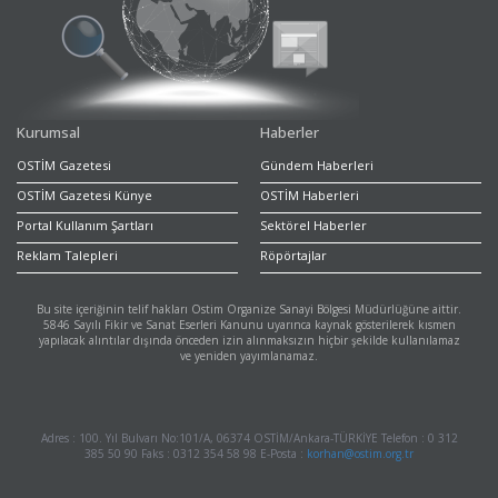
Kurumsal
Haberler
OSTİM Gazetesi
Gündem Haberleri
OSTİM Gazetesi Künye
OSTİM Haberleri
Portal Kullanım Şartları
Sektörel Haberler
Reklam Talepleri
Röpörtajlar
Bu site içeriğinin telif hakları Ostim Organize Sanayi Bölgesi Müdürlüğüne aittir.
5846 Sayılı Fikir ve Sanat Eserleri Kanunu uyarınca kaynak gösterilerek kısmen
yapılacak alıntılar dışında önceden izin alınmaksızın hiçbir şekilde kullanılamaz
ve yeniden yayımlanamaz.
Adres : 100. Yıl Bulvarı No:101/A, 06374 OSTİM/Ankara-TÜRKİYE Telefon : 0 312
385 50 90 Faks : 0312 354 58 98 E-Posta :
korhan@ostim.org.tr