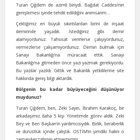
Turan Çiğdem de azimli biriydi. Bağdat Caddesi’nin
genişlemesi işinde tehdit edildiğini anımsarım…
Çektiğimiz en büyük sıkıntılardan birini de inşaat
demirinde yaşadık. İstediğiniz gibi demir
alamıyordunuz. Tahsisat verirlerse çalışıyordunuz,
vermezlerse çalışamıyordunuz. Demiri bulmak için
Sanayi Bakanlığı’na müracaat ettik. Sanayi
Bakanlığı’na gitmeden önce yazı yazmak gerekiyordu.
Bu yazılar yazıldı. Gittik ve Bakanlık yetkililerine site
hakkında geniş bilgi aktardık.
Bölgenin bu kadar büyüyeceğini düşünüyor
muydunuz?
Turan Çiğdem, ben, Zeki Sayın, İbrahim Karakoç, bir
arkadaşımız daha 5 kişi Yönetimde görev aldık. Zeki
Bey ve Ben Başkan’ın yardımcısıydık. Birlik, beraberlik
ve dürüstlük içinde çalıştık. OSTİM’in şimdiki halini o
zamandan tahmin etmemiştim.