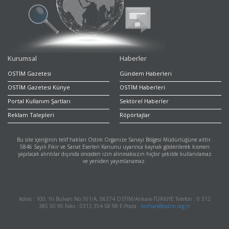
Kurumsal
Haberler
OSTİM Gazetesi
Gündem Haberleri
OSTİM Gazetesi Künye
OSTİM Haberleri
Portal Kullanım Şartları
Sektörel Haberler
Reklam Talepleri
Röpörtajlar
Bu site içeriğinin telif hakları Ostim Organize Sanayi Bölgesi Müdürlüğüne aittir.
5846 Sayılı Fikir ve Sanat Eserleri Kanunu uyarınca kaynak gösterilerek kısmen
yapılacak alıntılar dışında önceden izin alınmaksızın hiçbir şekilde kullanılamaz
ve yeniden yayımlanamaz.
Adres : 100. Yıl Bulvarı No:101/A, 06374 OSTİM/Ankara-TÜRKİYE Telefon : 0 312
385 50 90 Faks : 0312 354 58 98 E-Posta :
korhan@ostim.org.tr