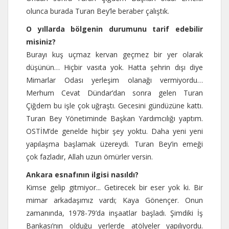
olunca burada Turan Bey’le beraber çalıştık.
O yıllarda bölgenin durumunu tarif edebilir
misiniz?
Burayı kuş uçmaz kervan geçmez bir yer olarak
düşünün… Hiçbir vasıta yok. Hatta şehrin dışı diye
Mimarlar Odası yerleşim olanağı vermiyordu…
Merhum Cevat Dündar’dan sonra gelen Turan
Çiğdem bu işle çok uğraştı. Gecesini gündüzüne kattı.
Turan Bey Yönetiminde Başkan Yardımcılığı yaptım.
OSTİM’de genelde hiçbir şey yoktu. Daha yeni yeni
yapılaşma başlamak üzereydi. Turan Bey’in emeği
çok fazladır, Allah uzun ömürler versin.
Ankara esnafının ilgisi nasıldı?
Kimse gelip gitmiyor... Getirecek bir eser yok ki. Bir
mimar arkadaşımız vardı; Kaya Gönençer. Onun
zamanında, 1978-79’da inşaatlar başladı. Şimdiki İş
Bankası’nın olduğu yerlerde atölyeler yapılıyordu.