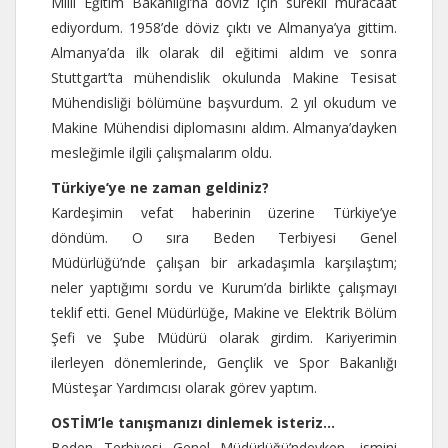
Milli Eğitim Bakanlığı’na döviz için sürekli müracaat
ediyordum. 1958’de döviz çıktı ve Almanya’ya gittim.
Almanya’da ilk olarak dil eğitimi aldım ve sonra
Stuttgart’ta mühendislik okulunda Makine Tesisat
Mühendisliği bölümüne başvurdum. 2 yıl okudum ve
Makine Mühendisi diplomasını aldım. Almanya’dayken
mesleğimle ilgili çalışmalarım oldu.
Türkiye’ye ne zaman geldiniz?
Kardeşimin vefat haberinin üzerine Türkiye’ye
döndüm. O sıra Beden Terbiyesi Genel
Müdürlüğü’nde çalışan bir arkadaşımla karşılaştım;
neler yaptığımı sordu ve Kurum’da birlikte çalışmayı
teklif etti. Genel Müdürlüğe, Makine ve Elektrik Bölüm
Şefi ve Şube Müdürü olarak girdim. Kariyerimin
ilerleyen dönemlerinde, Gençlik ve Spor Bakanlığı
Müsteşar Yardımcısı olarak görev yaptım.
OSTİM’le tanışmanızı dinlemek isteriz…
Beden Terbiyesi Genel Müdürlüğü’ndeyken, ismini