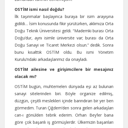
OSTİM ismi nasıl doğdu?
İlk taşınmalar başlayınca buraya bir isim arayışına
gidildi… İsim konusunda fikir yürütürken, aklımıza Orta
Doğu Teknik Üniversitesi geldi. “Mademki burası Orta
Doğu’dur, aynı isimle üniversite var; burası da Orta
Doğu Sanayi ve Ticaret Merkezi olsun.” dedik. Sonra
bunu kısalttık OSTİM oldu. Bu ismi Yönetim
Kurulu’ndaki arkadaşlarımız da onayladı.
OSTİM ailesine ve girişimcilere bir mesajınız
olacak mı?
OSTİM bugün, muhtemelen dünyada eşi az bulunan
sanayi sitelerinden biri. Böyle organize edilmiş,
düzgün, çeşitli meslekleri içinde barındıran bir yer ben
görmedim. Turan Çiğdem’den sonra gelen arkadaşları
can-ı gönülden tebrik ederim. Orhan Bey’ler bana
göre çok başarılı iş görmüşlerdir. Ülkemizin başarıları