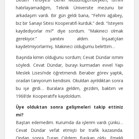
hatırlayamadığım, Teknik Üniversite mezunu bir
arkadaşım vardı. Bir gün geldi bana, “Fehmi ağabey,
biz bir Sanayi Sitesi Kooperatifi kurduk.” dedi. “İsteyeni
kaydediyorlar mı?” diye sordum. “Makineci olmak
gerekiyor.” yanıtını aldım. İnşaatçıları
kaydetmiyorlarmış. Makineci olduğumu belirttim…
Başında kimin olduğunu sordum; Cevat Dündar ismini
söyledi. Cevat Dündar, burayı kurmadan evvel Yapı
Meslek Lisesi’nde öğretmendi. Beraber görev yaptık,
oradan tanıyorum kendisini. Okuldan ayrıldıktan sonra
bu işe girdi… Buralara geldim, gezdim, baktım ve
1968’de Kooperatif’e kaydoldum.
Üye olduktan sonra gelişmeleri takip ettiniz
mi?
Baştan edemedim. Kurumda da işlerim vardı çünkü…
Cevat Dündar vefat etmişti bir trafik kazasında.
Ondan sonra Turan Çiğdem Başkan oldu. Emekli