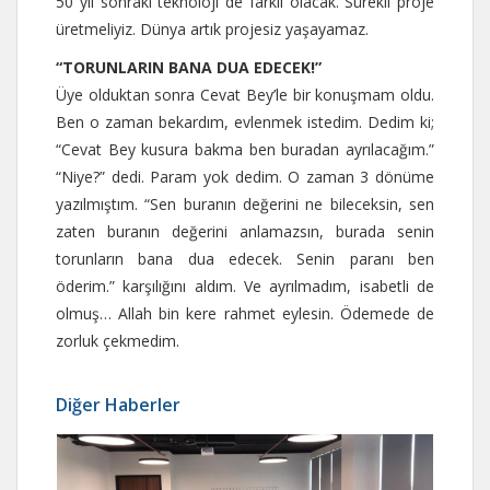
50 yıl sonraki teknoloji de farklı olacak. Sürekli proje
üretmeliyiz. Dünya artık projesiz yaşayamaz.
“TORUNLARIN BANA DUA EDECEK!”
Üye olduktan sonra Cevat Bey’le bir konuşmam oldu.
Ben o zaman bekardım, evlenmek istedim. Dedim ki;
“Cevat Bey kusura bakma ben buradan ayrılacağım.”
“Niye?” dedi. Param yok dedim. O zaman 3 dönüme
yazılmıştım. “Sen buranın değerini ne bileceksin, sen
zaten buranın değerini anlamazsın, burada senin
torunların bana dua edecek. Senin paranı ben
öderim.” karşılığını aldım. Ve ayrılmadım, isabetli de
olmuş… Allah bin kere rahmet eylesin. Ödemede de
zorluk çekmedim.
Diğer Haberler