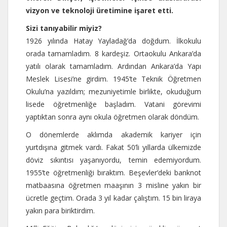
vizyon ve teknoloji üretimine işaret etti.
Sizi tanıyabilir miyiz?
1926 yılında Hatay Yayladağ’da doğdum. İlkokulu
orada tamamladım. 8 kardeşiz. Ortaokulu Ankara’da
yatılı olarak tamamladım. Ardından Ankara’da Yapı
Meslek Lisesi’ne girdim. 1945’te Teknik Öğretmen
Okulu’na yazıldım; mezuniyetimle birlikte, okuduğum
lisede öğretmenliğe başladım. Vatani görevimi
yaptıktan sonra aynı okula öğretmen olarak döndüm.
O dönemlerde aklımda akademik kariyer için
yurtdışına gitmek vardı. Fakat 50’li yıllarda ülkemizde
döviz sıkıntısı yaşanıyordu, temin edemiyordum.
1955’te öğretmenliği bıraktım. Beşevler’deki banknot
matbaasına öğretmen maaşının 3 misline yakın bir
ücretle geçtim. Orada 3 yıl kadar çalıştım. 15 bin liraya
yakın para biriktirdim.