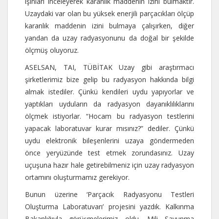
ışınları inceleyerek karanlık maddenin izini bulmaktır.
Uzaydaki var olan bu yüksek enerjili parçacıkları ölçüp
karanlık maddenin izini bulmaya çalışırken, diğer
yandan da uzay radyasyonunu da doğal bir şekilde
ölçmüş oluyoruz.
ASELSAN, TAI, TÜBİTAK Uzay gibi araştırmacı
şirketlerimiz bize gelip bu radyasyon hakkında bilgi
almak istediler. Çünkü kendileri uydu yapıyorlar ve
yaptıkları uyduların da radyasyon dayanıklılıklarını
ölçmek istiyorlar. “Hocam bu radyasyon testlerini
yapacak laboratuvar kurar mısınız?” dediler. Çünkü
uydu elektronik bileşenlerini uzaya göndermeden
önce yeryüzünde test etmek zorundasınız. Uzay
uçuşuna hazır hale getirebilmeniz için uzay radyasyon
ortamını oluşturmamız gerekiyor.
Bunun üzerine ‘Parçacık Radyasyonu Testleri
Oluşturma Laboratuvarı’ projesini yazdık. Kalkınma
Bakanlığıyla görüşmelerimiz oldu. Mili Savunma