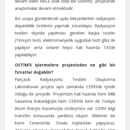
devam eden HALE (Hall Etkili İtki Sistemi) projesinde
araştırmalar devam etmektedir.
Biz uzaya gönderilecek uydu bileşenlerinin radyasyon
dayanıklılık testlerini yapmak zorundayız. Radyasyon
testleri dışında yapılması gereken başka testler
(Titreşim testi, elektromanyetik uygunluk testi gibi) de
yapılıyor ama onların hepsi hali hazırda TAI’de
yapılabiliyor.
OSTİM’li işletmelere projenizden ne gibi bir
fırsatlar doğabilir?
Parçacık Radyasyonu Testleri Oluşturma
Laboratuvarı projesi aynı zamanda CERN’de içinde
olduğu bir projedir. Projemizin hali hazırda hem Milli
Savunma Bakanlığı’yla hem CERN’le hem de Türkiye
Atom Enerjisi Kurumu’yla sözleşmesi var. CERN bilgi
transferi konusunda yardımcı oluyor. Ekibimin bir
kısmı Cenevre’de. Orada toplantılar yapıyoruz,