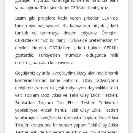
görüşler alıyoruz. Kuracağımız demet hattında alım
yapacağımız Türk şirketlerini CERN’de tanıtıyoruz.
Bizim gibi projelere katkı veren şirketler CERN’de
tanınmaya başlayacak. Bu kapsamda birçok şirketi
tanıttık ve tanıtmaya devam ediyoruz. Örneğin,
CERN’dekiler “Siz bu flanjı Türkiye’de üretemezsiniz!”
dediler. Hemen OSTİM’den şirketi bulduk CERN’e
gösterdik. Türkiye’den mümkün olduğunca milli
üretilmiş parçaları kullanıyoruz.
Geçtiğimiz aylarda İsveç’teydim. Uzay alanında önemli
konferanslardan birine katıldım. Uzay radyasyonu
dediğimiz zaman iki çeşit radyasyon dayanıklılık testi
var: Toplam Doz Etkisi ve Tekil Olay Etkisi Testleri.
Bunlardan Toplam Doz Etkisi Testleri Türkiye’de
yapılabiliyor. Ancak henüz Tekil Olay Etkisi Testleri
yapılamıyor. İsveç’teki konferansta Toplam Doz Etkisi
Testleri konusunda bir sunum yaptım Tekil Olay Etkisi
Testleri için de projemizi anlattım ve çok ilgilendiler.