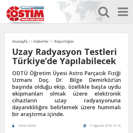
Anasayfa
>>
Haberler
>>
Röportajlar
Uzay Radyasyon Testleri
Türkiye’de Yapılabilecek
ODTÜ Öğretim Üyesi Astro Parçacık Fiziği
Uzmanı Doç. Dr. Bilge Demirköz’ün
başında olduğu ekip, özellikle başta uydu
ekipmanları olmak üzere elektronik
cihazların uzay radyasyonuna
dayanıklılığını belirlemek üzere hummalı
bir araştırma içinde.
Ostim Editör
11 Ağustos 2016 10:16