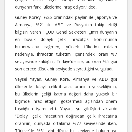
dünyanın farklı ülkelerine ihraç ediyor.” dedi.
Güney Kore’yi %26 oranındaki payları ile Japonya ve
Almanya, %21 ile ABD ve Rusya’nın takip ettiği
bilgisini veren TÇÜD Genel Sekreteri; Çin’in dünyanın
en büyük dolaylı çelik ihracatçısı konumunda
bulunmasına rağmen, yüksek tüketim miktarı
nedeniyle, ihracatın tüketimi içerisindeki oranı %7
seviyesinde kaldığını, Türkiye’de ise, bu oran %5 gibi
son derece düşük bir seviyede seyrettiğini vurguladı.
Veysel Yayan, Güney Kore, Almanya ve ABD gibi
ülkelerde dolaylı çelik ihracat oranının yüksekliğinin,
bu ülkelerin çeliği katma değeri daha yüksek bir
biçimde ihraç ettiğini göstermesi açısından önem
taşıdığına işaret etti. Yayan, şu görüşleri aktardı:
“Dolaylı çelik ihracatının doğrudan çelik ihracatına
oranının, dünyada ortalama %77 seviyesinde iken,
Türkiye’de %31 gibi düşük bir seviyede bulunması,