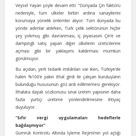
Veysel Yayan şöyle devam etti: “Dünyada Çin faktörü
nedeniyle, tüm ülkeler birbiri ardına sanayilerini
korumaya yönelik önlemler alıyor. Tüm dünyada bu
yönde adımlar atılırken, Türk çelik sektörünün hiçbir
şey yokmuş gibi davranması, iç piyasasını Çin’e ve
dampingli satış yapan diğer ülkelerin üreticilerine
açması gibi bir yaklaşımı kaldırması mümkün
görülmüyor.
Bu açıdan, yerli tedarik imkânları var iken, Türkiye’de
halen %100’e yakın ithal girdi ile çalışan kuruluşların
bulunduğu hususunun göz ardı edilmemesi gerekiyor.
İthalata dayalı sözkonusu sınai üretim yapısının daha
fazla yurtiçi üretime yönlendirilmesine ihtiyaç
duyuluyor.
“Sıfır vergi uygulamaları hedeflerle
bağdaşmıyor”
Gümrük Kontrolü Altında İşleme Rejimi’nin yol açtığı