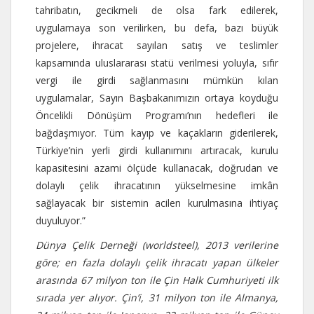
tahribatın, gecikmeli de olsa fark edilerek,
uygulamaya son verilirken, bu defa, bazı büyük
projelere, ihracat sayılan satış ve teslimler
kapsamında uluslararası statü verilmesi yoluyla, sıfır
vergi ile girdi sağlanmasını mümkün kılan
uygulamalar, Sayın Başbakanımızın ortaya koyduğu
Öncelikli Dönüşüm Programı’nın hedefleri ile
bağdaşmıyor. Tüm kayıp ve kaçakların giderilerek,
Türkiye’nin yerli girdi kullanımını artıracak, kurulu
kapasitesini azami ölçüde kullanacak, doğrudan ve
dolaylı çelik ihracatının yükselmesine imkân
sağlayacak bir sistemin acilen kurulmasına ihtiyaç
duyuluyor.”
D
ünya Çelik Derneği (worldsteel), 2013 verilerine
göre; en fazla dolaylı çelik ihracatı yapan ülkeler
arasında 67 milyon ton ile Çin Halk Cumhuriyeti ilk
sırada yer alıyor. Çin’i, 31 milyon ton ile Almanya,