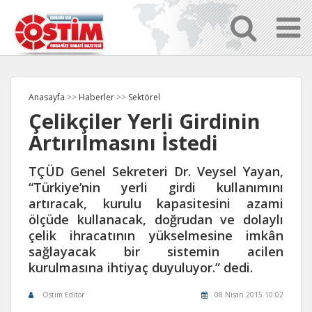
Anasayfa
>>
Haberler
>>
Sektörel
Çelikçiler Yerli Girdinin
Artırılmasını İstedi
TÇÜD Genel Sekreteri Dr. Veysel Yayan,
“Türkiye’nin yerli girdi kullanımını
artıracak, kurulu kapasitesini azami
ölçüde kullanacak, doğrudan ve dolaylı
çelik ihracatının yükselmesine imkân
sağlayacak bir sistemin acilen
kurulmasına ihtiyaç duyuluyor.” dedi.
Ostim Editör
08 Nisan 2015 10:02