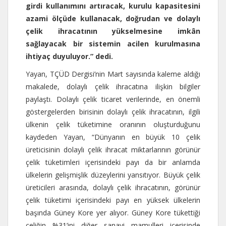
girdi kullanımını artıracak, kurulu kapasitesini
azami ölçüde kullanacak, doğrudan ve dolaylı
çelik ihracatının yükselmesine imkân
sağlayacak bir sistemin acilen kurulmasına
ihtiyaç duyuluyor.” dedi.
Yayan, TÇÜD Dergisi’nin Mart sayısında kaleme aldığı
makalede, dolaylı çelik ihracatına ilişkin bilgiler
paylaştı. Dolaylı çelik ticaret verilerinde, en önemli
göstergelerden birisinin dolaylı çelik ihracatının, ilgili
ülkenin çelik tüketimine oranının oluşturduğunu
kaydeden Yayan, “Dünyanın en büyük 10 çelik
üreticisinin dolaylı çelik ihracat miktarlarının görünür
çelik tüketimleri içerisindeki payı da bir anlamda
ülkelerin gelişmişlik düzeylerini yansıtıyor. Büyük çelik
üreticileri arasında, dolaylı çelik ihracatının, görünür
çelik tüketimi içerisindeki payı en yüksek ülkelerin
başında Güney Kore yer alıyor. Güney Kore tükettiği
çeliğin %31’ini diğer sanayi mamulleri içerisinde