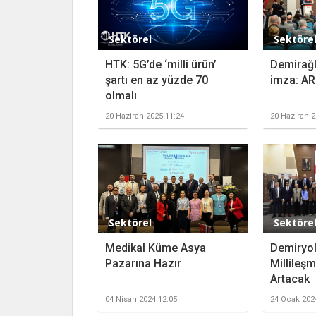
Sektörel
Sektöre
HTK: 5G’de ‘milli ürün’
Demirağla
şartı en az yüzde 70
imza: A
olmalı
20 Haziran 2025 11:24
20 Haziran 2
Sektörel
Sektöre
Medikal Küme Asya
Demiryo
Pazarına Hazır
Millileş
Artacak
04 Nisan 2024 12:05
24 Ocak 202