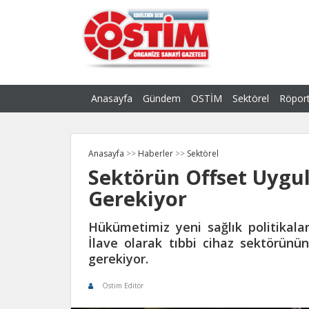
Anasayfa
Gündem
OSTİM
Sektörel
Röport
Anasayfa
>>
Haberler
>>
Sektörel
Sektörün Offset Uygu
Gerekiyor
Hükümetimiz yeni sağlık politikaları
İlave olarak tıbbi cihaz sektörünü
gerekiyor.
Ostim Editör