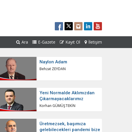
Ara
E-Gazete
Kayıt Ol
İletişim
Naylon Adam
Behzat ZEYDAN
Yeni Normalde Aklımızdan
Çıkarmayacaklarımız
Korhan GÜMÜŞTEKİN
Üretmezsek, başımıza
gelebilecekleri pandemi bize