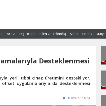
aj
Ar-Ge
Dış Ticaret
Bilim ve Teknoloji
Şirket
Finans
Dünya
lamalarıyla Desteklenmesi
yla yerli tıbbi cihaz üretimini destekliyor.
n offset uygulamalarıyla da desteklenmesi
31 Ocak 2017 10:51