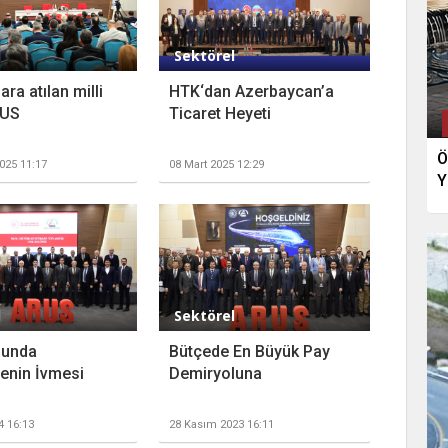
l
Sektörel
ra atılan milli
HTK‘dan Azerbaycan’a
RUS
Ticaret Heyeti
Ö
025 11:17
08 Mart 2025 12:29
Y
l
Sektörel
lunda
Bütçede En Büyük Pay
menin İvmesi
Demiryoluna
4 16:13
28 Kasım 2023 16:11