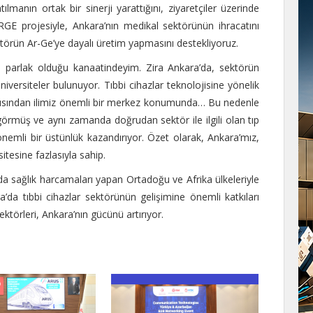
lmanın ortak bir sinerji yarattığını, ziyaretçiler üzerinde
URGE projesiyle, Ankara’nın medikal sektörünün ihracatını
ktörün Ar-Ge’ye dayalı üretim yapmasını destekliyoruz.
in parlak olduğu kanaatindeyim. Zira Ankara’da, sektörün
iversiteler bulunuyor. Tıbbi cihazlar teknolojisine yönelik
ü açısından ilimiz önemli bir merkez konumunda… Bu nedenle
m görmüş ve aynı zamanda doğrudan sektör ile ilgili olan tıp
nemli bir üstünlük kazandırıyor. Özet olarak, Ankara’mız,
itesine fazlasıyla sahip.
da sağlık harcamaları yapan Ortadoğu ve Afrika ülkeleriyle
a’da tıbbi cihazlar sektörünün gelişimine önemli katkıları
törleri, Ankara’nın gücünü artırıyor.