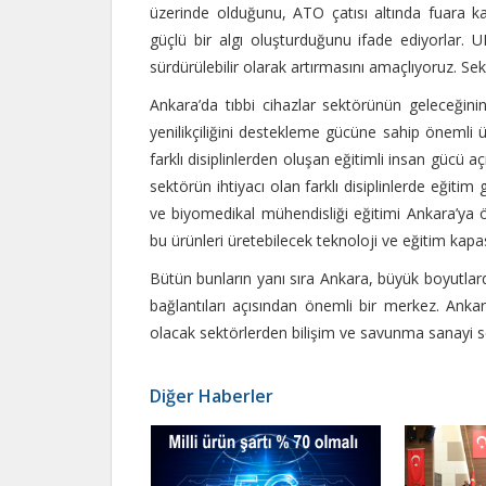
üzerinde olduğunu, ATO çatısı altında fuara katı
güçlü bir algı oluşturduğunu ifade ediyorlar. 
sürdürülebilir olarak artırmasını amaçlıyoruz. Se
Ankara’da tıbbi cihazlar sektörünün geleceğin
yenilikçiliğini destekleme gücüne sahip önemli ün
farklı disiplinlerden oluşan eğitimli insan güc
sektörün ihtiyacı olan farklı disiplinlerde eğiti
ve biyomedikal mühendisliği eğitimi Ankara’ya ö
bu ürünleri üretebilecek teknoloji ve eğitim kapas
Bütün bunların yanı sıra Ankara, büyük boyutlar
bağlantıları açısından önemli bir merkez. Ankar
olacak sektörlerden bilişim ve savunma sanayi sek
Diğer Haberler