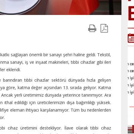
tkı sağlayan önemli bir sanayi şehri haline geldi. Tekstil,
a sanayi, iş ve inşaat makineleri, tıbbi cihazlar gibi ileri
er eklendi.
e barındıran tıbbi cihazlar sektörü dünyada hızla gelişen
maya göre, katma değer açısından 13. sırada geliyor. Katma
k. Ancak yerli üretimimiz dünyada yeterince tanınmıyor. Ara
ithal edildiği için üreticilerimizin dışa bağımlılığı yüksek.
lifiye eleman ihtiyacı karşılanamıyor. Tüm bu nedenlerden
or.
ıbbi cihaz üretimini destekliyor. İlave olarak tıbbi cihaz