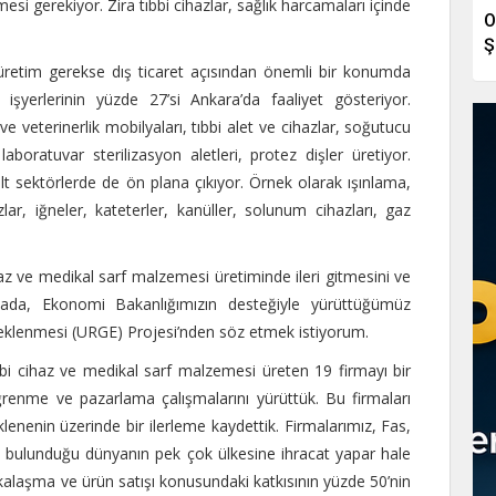
i gerekiyor. Zira tıbbi cihazlar, sağlık harcamaları içinde
O
Ş
k üretim gerekse dış ticaret açısından önemli bir konumda
şyerlerinin yüzde 27’si Ankara’da faaliyet gösteriyor.
ik ve veterinerlik mobilyaları, tıbbi alet ve cihazlar, soğutucu
boratuvar sterilizasyon aletleri, protez dişler üretiyor.
lt sektörlerde de ön plana çıkıyor. Örnek olarak ışınlama,
zlar, iğneler, kateterler, kanüller, solunum cihazları, gaz
az ve medikal sarf malzemesi üretiminde ileri gitmesini ve
ktada, Ekonomi Bakanlığımızın desteğiyle yürüttüğümüz
steklenmesi (URGE) Projesi’nden söz etmek istiyorum.
bbi cihaz ve medikal sarf malzemesi üreten 19 firmayı bir
öğrenme ve pazarlama çalışmalarını yürüttük. Bu firmaları
lenenin üzerinde bir ilerleme kaydettik. Firmalarımız, Fas,
da bulunduğu dünyanın pek çok ülkesine ihracat yapar hale
arkalaşma ve ürün satışı konusundaki katkısının yüzde 50’nin