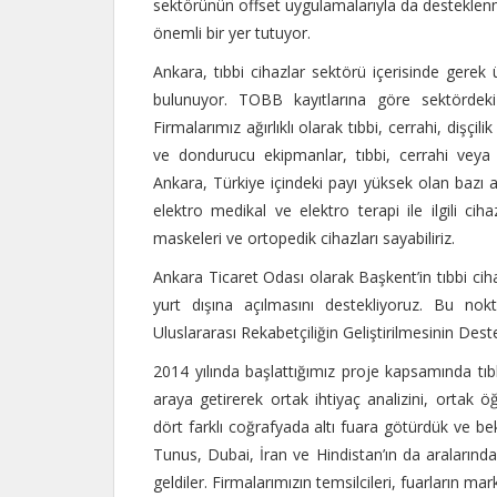
sektörünün offset uygulamalarıyla da desteklenmes
önemli bir yer tutuyor.
Ankara, tıbbi cihazlar sektörü içerisinde gere
bulunuyor. TOBB kayıtlarına göre sektördeki i
Firmalarımız ağırlıklı olarak tıbbi, cerrahi, dişçil
ve dondurucu ekipmanlar, tıbbi, cerrahi veya la
Ankara, Türkiye içindeki payı yüksek olan bazı a
elektro medikal ve elektro terapi ile ilgili ciha
maskeleri ve ortopedik cihazları sayabiliriz.
Ankara Ticaret Odası olarak Başkent’in tıbbi cih
yurt dışına açılmasını destekliyoruz. Bu no
Uluslararası Rekabetçiliğin Geliştirilmesinin De
2014 yılında başlattığımız proje kapsamında tı
araya getirerek ortak ihtiyaç analizini, ortak 
dört farklı coğrafyada altı fuara götürdük ve bek
Tunus, Dubai, İran ve Hindistan’ın da araların
geldiler. Firmalarımızın temsilcileri, fuarların m