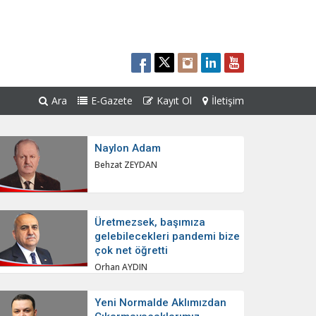
Ara
E-Gazete
Kayıt Ol
İletişim
Naylon Adam
Behzat ZEYDAN
Üretmezsek, başımıza
gelebilecekleri pandemi bize
çok net öğretti
Orhan AYDIN
Yeni Normalde Aklımızdan