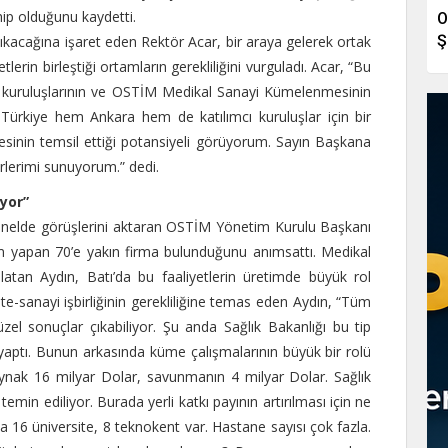
hip olduğunu kaydetti.
O
Ş
 çıkacağına işaret eden Rektör Acar, bir araya gelerek ortak
tlerin birleştiği ortamların gerekliliğini vurguladı. Acar, “Bu
lum kuruluşlarının ve OSTİM Medikal Sanayi Kümelenmesinin
rkiye hem Ankara hem de katılımcı kuruluşlar için bir
nin temsil ettiği potansiyeli görüyorum. Sayın Başkana
ürlerimi sunuyorum.” dedi.
iyor”
panelde görüşlerini aktaran OSTİM Yönetim Kurulu Başkanı
 yapan 70’e yakın firma bulunduğunu anımsattı. Medikal
atan Aydın, Batı’da bu faaliyetlerin üretimde büyük rol
te-sanayi işbirliğinin gerekliliğine temas eden Aydın, “Tüm
zel sonuçlar çıkabiliyor. Şu anda Sağlık Bakanlığı bu tip
 yaptı. Bunun arkasında küme çalışmalarının büyük bir rolü
kaynak 16 milyar Dolar, savunmanın 4 milyar Dolar. Sağlık
temin ediliyor. Burada yerli katkı payının artırılması için ne
a 16 üniversite, 8 teknokent var. Hastane sayısı çok fazla.