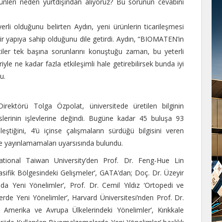
rünleri neden yurtdışından alıyoruz? Bu sorunun cevabını
rli olduğunu belirten Aydın, yeni ürünlerin ticarileşmesi
ir yapıya sahip olduğunu dile getirdi. Aydın, “BIOMATEN’in
yiciler tek başına sorunlarını konuştuğu zaman, bu yeterli
iyle ne kadar fazla etkileşimli hale getirebilirsek bunda iyi
u.
irektörü Tolga Özpolat, üniversitede üretilen bilginin
lerinin işlevlerine değindi. Bugüne kadar 45 buluşa 93
leştiğini, 4’ü içinse çalışmaların sürdüğü bilgisini veren
e yayınlamamaları uyarsısında bulundu.
ational Taiwan University’den Prof. Dr. Feng-Hue Lin
ifik Bölgesindeki Gelişmeler’, GATA’dan; Doç. Dr. Üzeyir
 Yeni Yönelimler’, Prof. Dr. Cemil Yıldız ‘Ortopedi ve
rde Yeni Yönelimler’, Harvard Üniversitesi’nden Prof. Dr.
merika ve Avrupa Ülkelerindeki Yönelimler’, Kırıkkale