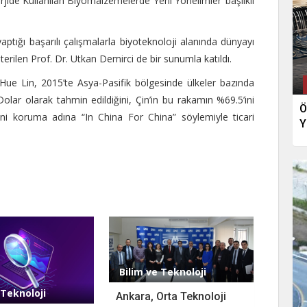
rjide Kullanılan Biyomalzemelerde Yeni Yönelimler’ başlıklı
ptığı başarılı çalışmalarla biyoteknoloji alanında dünyayı
terilen Prof. Dr. Utkan Demirci de bir sunumla katıldı.
Hue Lin, 2015’te Asya-Pasifik bölgesinde ülkeler bazında
lar olarak tahmin edildiğini, Çin’in bu rakamın %69.5’ini
Ö
ilerini koruma adına “In China For China” söylemiyle ticari
Y
Bilim ve Teknoloji
 Teknoloji
Ankara, Orta Teknoloji