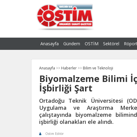
Anasayfa
Gündem
OSTİM
Sektörel
Röport
Anasayfa
>>
Haberler
>>
Bilim ve Teknoloji
Biyomalzeme Bilimi İç
İşbirliği Şart
Ortadoğu Teknik Üniversitesi (O
Uygulama ve Araştırma Merke
çalıştayında biyomalzeme bilimind
işbirliği olanakları ele alındı.
Ostim Editör