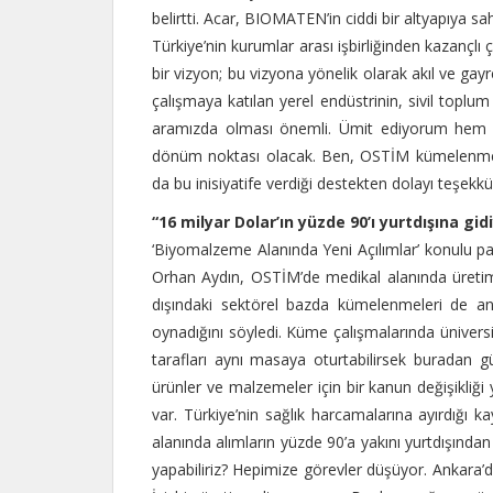
belirtti. Acar, BIOMATEN’in ciddi bir altyapıya sa
Türkiye’nin kurumlar arası işbirliğinden kazançlı
bir vizyon; bu vizyona yönelik olarak akıl ve gayre
çalışmaya katılan yerel endüstrinin, sivil top
aramızda olması önemli. Ümit ediyorum hem Tü
dönüm noktası olacak. Ben, OSTİM kümelenmesi
da bu inisiyatife verdiği destekten dolayı teşekk
“16 milyar Dolar’ın yüzde 90’ı yurtdışına gid
‘Biyomalzeme Alanında Yeni Açılımlar’ konulu 
Orhan Aydın, OSTİM’de medikal alanında üretim
dışındaki sektörel bazda kümelenmeleri de anl
oynadığını söyledi. Küme çalışmalarında üniversi
tarafları aynı masaya oturtabilirsek buradan gü
ürünler ve malzemeler için bir kanun değişikliği
var. Türkiye’nin sağlık harcamalarına ayırdığı 
alanında alımların yüzde 90’a yakını yurtdışından 
yapabiliriz? Hepimize görevler düşüyor. Ankara’d