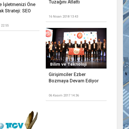
Tuzağını Atlattı
e İşletmenizi Öne
k Strateji: SEO
16 Nisan 2018 13:43
 22:55
Bilim ve Teknoloji
Girişimciler Ezber
Bozmaya Devam Ediyor
06 Kasım 2017 14:36