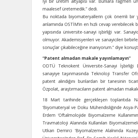
İyi bir üretim altyapısı var. Bunlara rağmen ü
maalesef üretemedik.” dedi.
Bu noktada biyomateryallerin çok önemli bir ye
anlamında OSTİM’in en hızlı cevap verebilecek b
yapısında üniversite-sanayi işbirliği var. Sana
olmuyor. Akademisyenleri ve sanayicileri birbirler
sonuçlar çıkabileceğine inanıyorum.” diye konuşt
“Patent almadan makale yayınlamayın”
ODTÜ Teknokent Üniversite-Sanayi İşbirliği D
sanayiye taşınmasında Teknoloji Transfer Ofis
patent alındığını bunlardan bir tanesinin ticari
Özpolat, araştırmacıların patent almadan makal
18 Mart tarihinde gerçekleşen toplantıda N
‘Biyomateryal ve Doku Mühendisliğinde Asya-Pas
Erdem ‘Oftalmolojide Biyomalzeme Kullanımında
Travmatoloji Alanında Kullanılan Biyomalzemele
Utkan Demirci ‘Biyomalzeme Alalnında Kuzey A