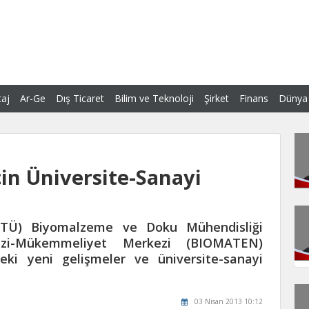
aj
Ar-Ge
Dış Ticaret
Bilim ve Teknoloji
Şirket
Finans
Dünya
in Üniversite-Sanayi
DTÜ) Biyomalzeme ve Doku Mühendisliği
zi-Mükemmeliyet Merkezi (BIOMATEN)
eki yeni gelişmeler ve üniversite-sanayi
03 Nisan 2013 10:12