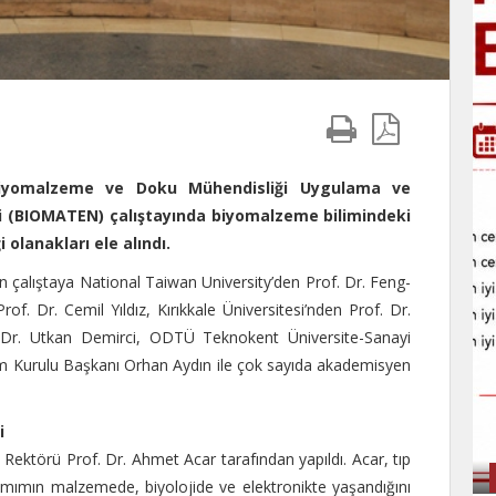
Biyomalzeme ve Doku Mühendisliği Uygulama ve
(BIOMATEN) çalıştayında biyomalzeme bilimindeki
 olanakları ele alındı.
çalıştaya National Taiwan University’den Prof. Dr. Feng-
. Dr. Cemil Yıldız, Kırıkkale Üniversitesi’nden Prof. Dr.
. Dr. Utkan Demirci, ODTÜ Teknokent Üniversite-Sanayi
im Kurulu Başkanı Orhan Aydın ile çok sayıda akademisyen
i
ektörü Prof. Dr. Ahmet Acar tarafından yapıldı. Acar, tıp
kısmımın malzemede, biyolojide ve elektronikte yaşandığını