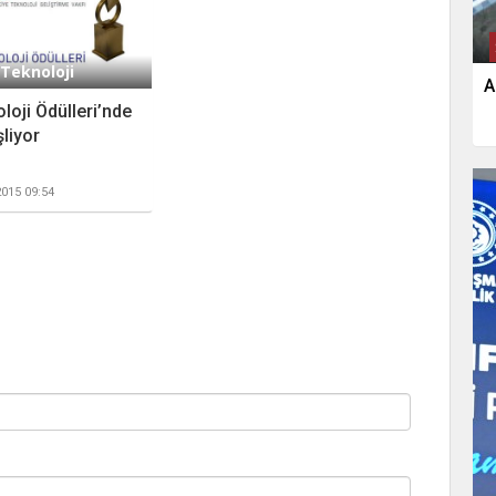
 Teknoloji
A
loji Ödülleri’nde
liyor
015 09:54