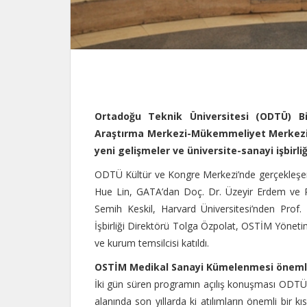
Ortadoğu Teknik Üniversitesi (ODTÜ) 
Araştırma Merkezi-Mükemmeliyet Merkezi 
yeni gelişmeler ve üniversite-sanayi işbirliği
ODTÜ Kültür ve Kongre Merkezi’nde gerçekleşen 
Hue Lin, GATA’dan Doç. Dr. Üzeyir Erdem ve Prof
Semih Keskil, Harvard Üniversitesi’nden Prof
İşbirliği Direktörü Tolga Özpolat, OSTİM Yönet
ve kurum temsilcisi katıldı.
OSTİM Medikal Sanayi Kümelenmesi öneml
İki gün süren programın açılış konuşması ODTÜ R
alanında son yıllarda ki atılımların önemli bir 