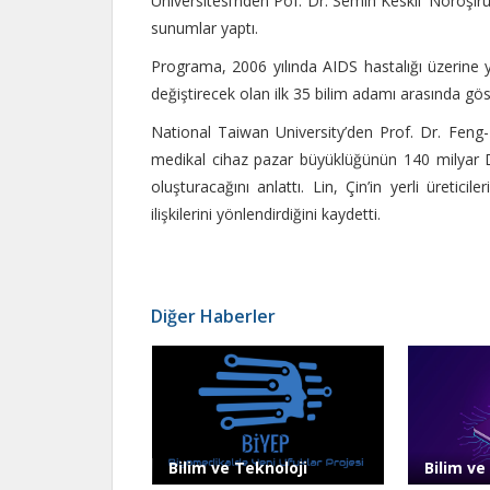
Üniversitesi’nden Pof. Dr. Semih Keskil ‘Nöroşirü
sunumlar yaptı.
Programa, 2006 yılında AIDS hastalığı üzerine ya
değiştirecek olan ilk 35 bilim adamı arasında gös
National Taiwan University’den Prof. Dr. Feng-
medikal cihaz pazar büyüklüğünün 140 milyar Do
oluşturacağını anlattı. Lin, Çin’in yerli üretic
ilişkilerini yönlendirdiğini kaydetti.
Diğer Haberler
Bilim ve Teknoloji
Bilim ve