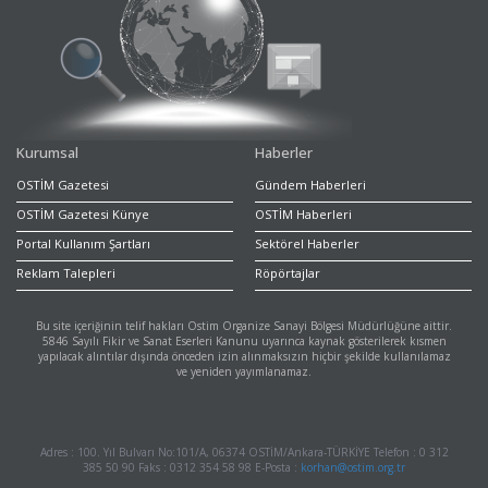
Kurumsal
Haberler
OSTİM Gazetesi
Gündem Haberleri
OSTİM Gazetesi Künye
OSTİM Haberleri
Portal Kullanım Şartları
Sektörel Haberler
Reklam Talepleri
Röpörtajlar
Bu site içeriğinin telif hakları Ostim Organize Sanayi Bölgesi Müdürlüğüne aittir.
5846 Sayılı Fikir ve Sanat Eserleri Kanunu uyarınca kaynak gösterilerek kısmen
yapılacak alıntılar dışında önceden izin alınmaksızın hiçbir şekilde kullanılamaz
ve yeniden yayımlanamaz.
Adres : 100. Yıl Bulvarı No:101/A, 06374 OSTİM/Ankara-TÜRKİYE Telefon : 0 312
385 50 90 Faks : 0312 354 58 98 E-Posta :
korhan@ostim.org.tr