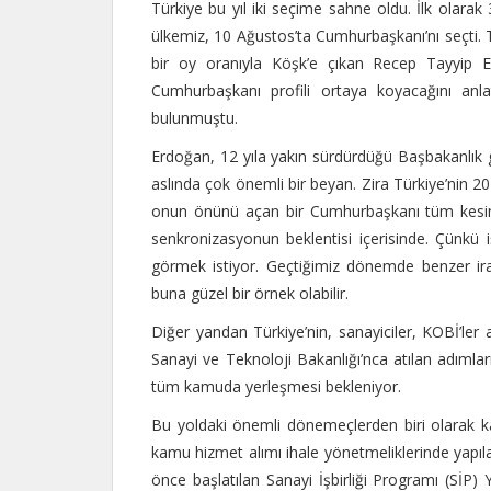
Türkiye bu yıl iki seçime sahne oldu. İlk olarak
ülkemiz, 10 Ağustos’ta Cumhurbaşkanı’nı seçti. T
bir oy oranıyla Köşk’e çıkan Recep Tayyip Er
Cumhurbaşkanı profili ortaya koyacağını anl
bulunmuştu.
Erdoğan, 12 yıla yakın sürdürdüğü Başbakanlık gö
aslında çok önemli bir beyan. Zira Türkiye’nin 
onun önünü açan bir Cumhurbaşkanı tüm kesiml
senkronizasyonun beklentisi içerisinde. Çünkü iş
görmek istiyor. Geçtiğimiz dönemde benzer irade
buna güzel bir örnek olabilir.
Diğer yandan Türkiye’nin, sanayiciler, KOBİ’ler 
Sanayi ve Teknoloji Bakanlığı’nca atılan adımların
tüm kamuda yerleşmesi bekleniyor.
Bu yoldaki önemli dönemeçlerden biri olarak k
kamu hizmet alımı ihale yönetmeliklerinde yapılan
önce başlatılan Sanayi İşbirliği Programı (Sİ