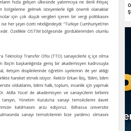
ların hızla gelişen ülkesinde yatırımcıya ne denli ihtiyaç
O
 bölgelerine gelmek isteyenlerle ilgili önemli olanaklar
Ş
cılar için çok düşük vergileri içeren bir vergi politikasını
i ise her şeyin özeti niteliğindeydi: “Türkiye Cumhuriyeti’nin
tedir. Özellikle OSTİM bölgesinde gördüklerimden olumlu
a Teknoloji Transfer Ofisi (TTO) sanayicilerle iç içe olma
n İbiş’in başkanlığında geniş bir akademisyen kadrosuyla
, iletişim disiplinlerinde öğretim üyelerinin de yer aldığı
ikte hareket etmek istiyor. Rektör Erkan İbiş, ‘Bilim, bilim
ersite olduklarını, bilimi halk, toplum, insanlık için yapmak
 Dr. Atilla Yücel de akademisyen ve sanayicilerin birbirini
n tanıyın, Yönetim Kurulu’na sanayi temsilcilerini davet
imizin katılmasını arzu ediyoruz. Bilhassa üniversite
nulmasında sanayi temsilcilerinin bize yardımcı olmasını