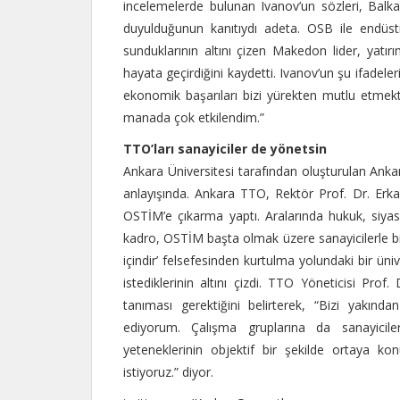
incelemelerde bulunan Ivanov’un sözleri, Balkan
duyulduğunun kanıtıydı adeta. OSB ile endüstri
sunduklarının altını çizen Makedon lider, yatırım
hayata geçirdiğini kaydetti. Ivanov’un şu ifadeler
ekonomik başarıları bizi yürekten mutlu etmek
manada çok etkilendim.”
TTO’ları sanayiciler de yönetsin
Ankara Üniversitesi tarafından oluşturulan Ankar
anlayışında. Ankara TTO, Rektör Prof. Dr. Erka
OSTİM’e çıkarma yaptı. Aralarında hukuk, siyasal
kadro, OSTİM başta olmak üzere sanayicilerle birl
içindir’ felsefesinden kurtulma yolundaki bir üniv
istediklerinin altını çizdi. TTO Yöneticisi Prof.
tanıması gerektiğini belirterek, “Bizi yakında
ediyorum. Çalışma gruplarına da sanayiciler
yeteneklerinin objektif bir şekilde ortaya ko
istiyoruz.” diyor.