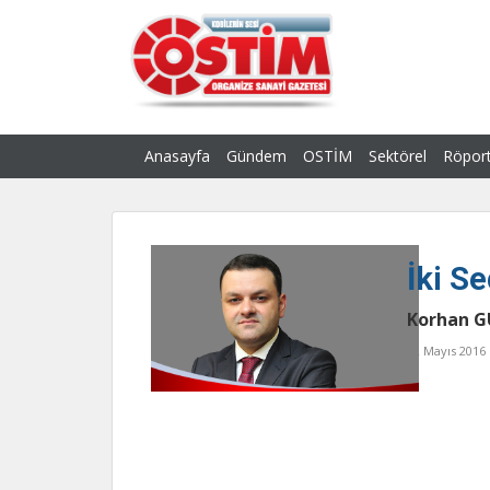
Anasayfa
Gündem
OSTİM
Sektörel
Röport
İki Se
Korhan 
02 Mayıs 2016 