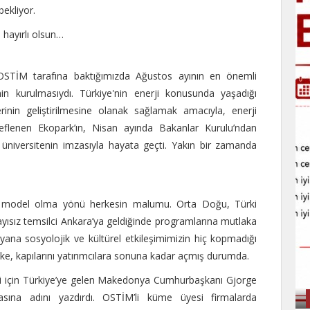
bekliyor.
 hayırlı olsun…
OSTİM tarafına baktığımızda Ağustos ayının en önemli
’nin kurulmasıydı. Türkiye'nin enerji konusunda yaşadığı
rinin geliştirilmesine olanak sağlamak amacıyla, enerji
eflenen Ekopark’ın, Nisan ayında Bakanlar Kurulu’ndan
6 üniversitenin imzasıyla hayata geçti. Yakın bir zamanda
e model olma yönü herkesin malumu. Orta Doğu, Türki
yısız temsilci Ankara’ya geldiğinde programlarına mutlaka
ana sosyolojik ve kültürel etkileşimimizin hiç kopmadığı
e, kapılarını yatırımcılara sonuna kadar açmış durumda.
ni için Türkiye’ye gelen Makedonya Cumhurbaşkanı Gjorge
sına adını yazdırdı. OSTİM’li küme üyesi firmalarda