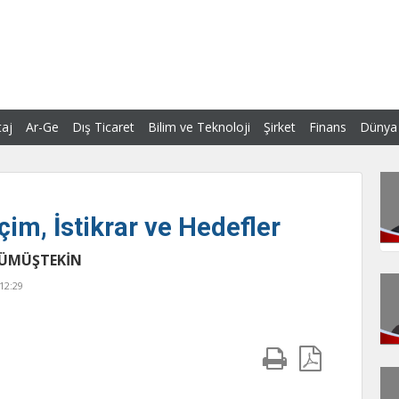
aj
Ar-Ge
Dış Ticaret
Bilim ve Teknoloji
Şirket
Finans
Dünya
çim, İstikrar ve Hedefler
GÜMÜŞTEKİN
12:29