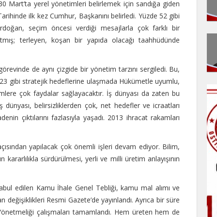
 30 Mart’ta yerel yönetimleri belirlemek için sandığa giden
arihinde ilk kez Cumhur, Başkanını belirledi. Yüzde 52 gibi
doğan, seçim öncesi verdiği mesajlarla çok farklı bir
atmış; terleyen, koşan bir yapıda olacağı taahhüdünde
revinde de aynı çizgide bir yönetim tarzını sergiledi. Bu,
2023 gibi stratejik hedeflerine ulaşmada Hükümetle uyumlu,
ere çok faydalar sağlayacaktır. İş dünyası da zaten bu
 dünyası, belirsizliklerden çok, net hedefler ve icraatları
nin çıktılarını fazlasıyla yaşadı. 2013 ihracat rakamları
açısından yapılacak çok önemli işleri devam ediyor. Bilim,
 kararlılıkla sürdürülmesi, yerli ve milli üretim anlayışının
abul edilen Kamu İhale Genel Tebliği, kamu mal alımı ve
 değişiklikleri Resmi Gazete’de yayınlandı. Ayrıca bir süre
P) Yönetmeliği çalışmaları tamamlandı. Hem üreten hem de