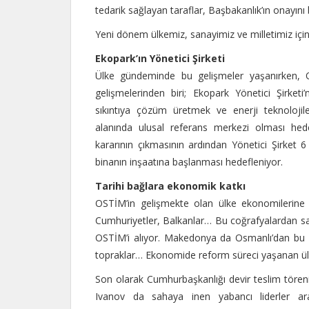
tedarik sağlayan taraflar, Başbakanlık’ın onayını 
Yeni dönem ülkemiz, sanayimiz ve milletimiz için
Ekopark’ın Yönetici Şirketi
Ülke gündeminde bu gelişmeler yaşanırken, 
gelişmelerinden biri; Ekopark Yönetici Şirketi
sıkıntıya çözüm üretmek ve enerji teknolojile
alanında ulusal referans merkezi olması hed
kararının çıkmasının ardından Yönetici Şirket 
binanın inşaatına başlanması hedefleniyor.
Tarihi bağlara ekonomik katkı
OSTİM’in gelişmekte olan ülke ekonomilerin
Cumhuriyetler, Balkanlar… Bu coğrafyalardan sa
OSTİM’i alıyor. Makedonya da Osmanlı’dan bu y
topraklar… Ekonomide reform süreci yaşanan ülk
Son olarak Cumhurbaşkanlığı devir teslim töre
Ivanov da sahaya inen yabancı liderler ara