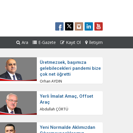
Ara
E-Gazete
Kayıt Ol
İletişim
Üretmezsek, başımıza
gelebilecekleri pandemi bize
çok net öğretti
Orhan AYDIN
Yerli İmalat Amaç, Offset
Araç
Abdullah ÇÖRTÜ
Yeni Normalde Aklımızdan