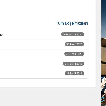
Tüm Köşe Yazıları
ız
06 Haziran 2020
31 Mart 2020
21 Ocak 2020
21 Kasım 2019
19 Eylül 2019