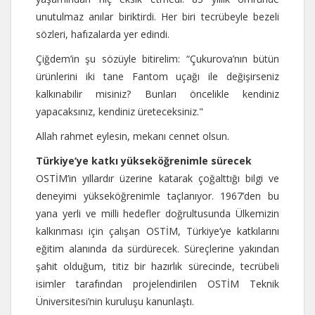
unutulmaz anılar biriktirdi. Her biri tecrübeyle bezeli
sözleri, hafızalarda yer edindi.
Çiğdem’in şu sözüyle bitirelim: “Çukurova’nın bütün
ürünlerini iki tane Fantom uçağı ile değişirseniz
kalkınabilir misiniz? Bunları öncelikle kendiniz
yapacaksınız, kendiniz üreteceksiniz."
Allah rahmet eylesin, mekanı cennet olsun.
Türkiye’ye katkı yükseköğrenimle sürecek
OSTİM’in yıllardır üzerine katarak çoğalttığı bilgi ve
deneyimi yükseköğrenimle taçlanıyor. 1967’den bu
yana yerli ve milli hedefler doğrultusunda Ülkemizin
kalkınması için çalışan OSTİM, Türkiye’ye katkılarını
eğitim alanında da sürdürecek. Süreçlerine yakından
şahit olduğum, titiz bir hazırlık sürecinde, tecrübeli
isimler tarafından projelendirilen OSTİM Teknik
Üniversitesi’nin kuruluşu kanunlaştı.