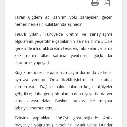
Turan Çiğdem adı sanırım yolu sanayiden geçen
hemen herkesin kulaklarında aşinadır.
1960’lı yıllar… Türkiye’de üretim ve sanayileşme
olgularının yeşertilme çabalarının zaman dilimi… Ülke
genelinde irili ufaklı üretim tesisleri, fabrikalar var ama
kalkınmanın ülke sathına yayılması, güçlü bir
ekonomik yapı şart.
Küçük üreticiler ise parmakla sayılır durumda ve hepsi
ayrı ayrı yerlerde. ‘Orta ölçekli’ işletmelere ise biraz
zaman var… Dağınık halde bulunan küçük atölyeler
geliştikçe; daha geniş bir alanda daha iyi şartlarda yer
alma arzusundalar. Başkent Ankara ise meşhur
tabiriyle ‘memur kenti’…
Takvim yaprakları 1967’yi gösterdiğinde Ahilik
mayasıyla yoğrulmuş Kırşehir’in evladı Cevat Dündar