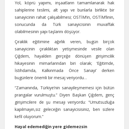
Yol, köprü yapımı, inşaatların tamamlanarak hak
sahiplerine teslimi, alt yapı ve bunlarla birlikte bir
sanayicinin rahat çalışabilmesi; OSTİM’in, OSTİM’linin,
sonucunda da Türk sanayicisinin muvaffak
olabilmesinin yapı taşlarını döşüyor.
Çıraklık eğitimine ağırlık veren, bugün birçok
sanayicinin çıraklıktan yetişmesinde vesile olan
Çiğdem, hayalden gerçeğe dönüşen girişimcilik
hikayesinin mimarlarından biri olarak; ‘Eğitimde,
İstihdamda, Kalkınmada Önce Sanayi’ derken
bugünlere önemli bir mesaj veriyordu…
“Zamanında, Türkiye’nin sanayileşmemesi için bütün
prangalar vurulmuştu.” Diyen Başkan Çiğdem, genç
girişimcilere de şu mesajı veriyordu: “Umutsuzluğa
kapılmayın,siz geleceğin sanayicisisiniz, ben sizlere
kefil oluyorum.”
Hayal edemediğin yere gidemezsin