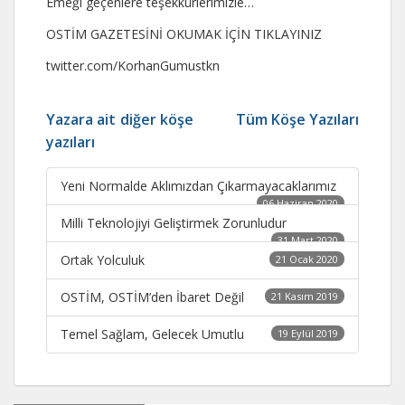
Emeği geçenlere teşekkürlerimizle…
OSTİM GAZETESİNİ OKUMAK İÇİN TIKLAYINIZ
twitter.com/KorhanGumustkn
Yazara ait diğer köşe
Tüm Köşe Yazıları
yazıları
Yeni Normalde Aklımızdan Çıkarmayacaklarımız
06 Haziran 2020
Milli Teknolojiyi Geliştirmek Zorunludur
31 Mart 2020
Ortak Yolculuk
21 Ocak 2020
OSTİM, OSTİM’den İbaret Değil
21 Kasım 2019
Temel Sağlam, Gelecek Umutlu
19 Eylül 2019