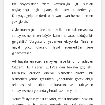
Bir söyleşisinde ‘dert’ kavramıyla ilgili şunları
paylaşmıştı: “Aşk ağlatır, dert söyletir derler ya.
Dünyaya gelip de derdi olmayan insan hemen hemen
yok gibidir.”
Öyle inanmıştı ki üretime, “Milletlerin kalkınmasında
sanayileşmenin en büyük kalkınma aracı olduğu bir
gerçektir.” Vurgusunu yaparken ekliyordu: “İnsanın
hayal gücü olacak. Hayal edemediğin yere
gidemezsin.”
Adı hayırla anılacak, sanayileşmeye bir ömür adayan
Çiğdem, 16 Haziran 2017’de darı bekaya göç etti.
Merhum, ardında önemli hizmetler bıraktı. Bu
hizmetleri yerine getirirken, yönetimde görev aldığı
arkadaşlarıyla birlikte Ankara’nın ve Türkiye’nin
sanayileşmesi yolunda yılmadı, azimle yürüdü.
“Muvaffakiyetin yarısı cesaret, yarısı metanet” sözünü
yaşamından hiç eksik etmedi. 85 yıllık ömründe