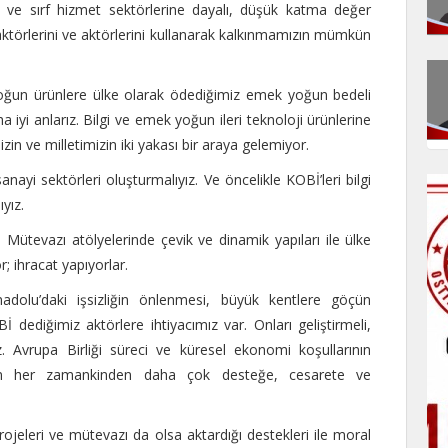
 ve sırf hizmet sektörlerine dayalı, düşük katma değer
aktörlerini ve aktörlerini kullanarak kalkınmamızın mümkün
lgi yoğun ürünlere ülke olarak ödediğimiz emek yoğun bedeli
yi anlarız. Bilgi ve emek yoğun ileri teknoloji ürünlerine
n ve milletimizin iki yakası bir araya gelemiyor.
ayi sektörleri oluşturmalıyız. Ve öncelikle KOBİ’leri bilgi
yız.
. Mütevazı atölyelerinde çevik ve dinamik yapıları ile ülke
; ihracat yapıyorlar.
dolu’daki işsizliğin önlenmesi, büyük kentlere göçün
 dediğimiz aktörlere ihtiyacımız var. Onları geliştirmeli,
ız. Avrupa Birliği süreci ve küresel ekonomi koşullarının
izin her zamankinden daha çok desteğe, cesarete ve
rojeleri ve mütevazı da olsa aktardığı destekleri ile moral