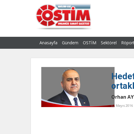
Anasayfa
Gündem
OSTİM
Sektörel
Röport
Hedef
ortak
Orhan AY
02 Mayıs 2016 