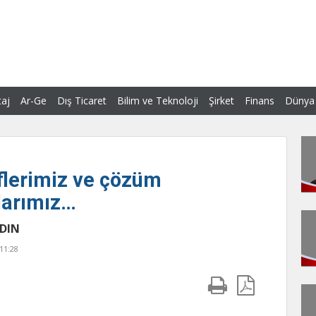
aj
Ar-Ge
Dış Ticaret
Bilim ve Teknoloji
Şirket
Finans
Dünya
lerimiz ve çözüm
larımız…
DIN
11:28