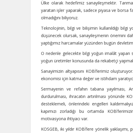
Ülke olarak hedefimiz sanayileşmektir. Tarıma
yaratan işler yaparak, sadece piyasa ve borsa f
olmadığını biliyoruz.
Teknolojinin, bilgi ve bilişimin kullanıldığı bi
düşünecek olursak, sanayileşmenin önemini daha i
yaptığımız harcamalar yüzünden bugün devletimizi
O nedenle gelecekte bilgi yoğun imalât yapan san
yoğun üretimler konusunda da rekabetçi yapmalı
Sanayimizin altyapısını KOBİ’lerimiz oluşturuyor
ekonomisi için katma değer ve istihdam yaratıyor
Sermayenin ve refahın tabana yayılması, Ana
durdurulması, ihracatın artırılması yönünde KOBİ
desteklemeli, önlerindeki engelleri kaldırmalıy
kapımızı zorladığı bu ortamda KOBİ’lerim
motivasyona ihtiyacı var.
KOSGEB, iki yıldır KOBİ’lere yönelik yaklaşımı, p