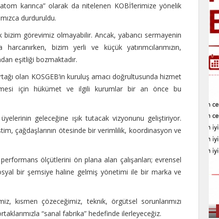
 “atom karınca” olarak da nitelenen KOBİ’lerimize yönelik
ımızca durduruldu.
k bizim görevimiz olmayabilir. Ancak, yabancı sermayenin
 harcanırken, bizim yerli ve küçük yatırımcılarımızın,
ndan eşitliği bozmaktadır.
tağı olan KOSGEB’in kuruluş amacı doğrultusunda hizmet
ilmesi için hükümet ve ilgili kurumlar bir an önce bu
elerinin geleceğine ışık tutacak vizyonunu geliştiriyor.
im, çağdaşlarının ötesinde bir verimlilik, koordinasyon ve
 performans ölçütlerini ön plana alan çalışanları; evrensel
osyal bir şemsiye haline gelmiş yönetimi ile bir marka ve
z, kısmen çözeceğimiz, teknik, örgütsel sorunlarımızı
taklarımızla “sanal fabrika” hedefinde ilerleyeceğiz.