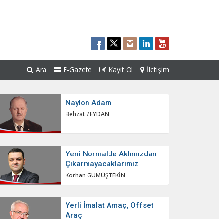
Ara
E-Gazete
Kayıt Ol
İletişim
Naylon Adam
Behzat ZEYDAN
Yeni Normalde Aklımızdan
Çıkarmayacaklarımız
Korhan GÜMÜŞTEKİN
Yerli İmalat Amaç, Offset
Araç