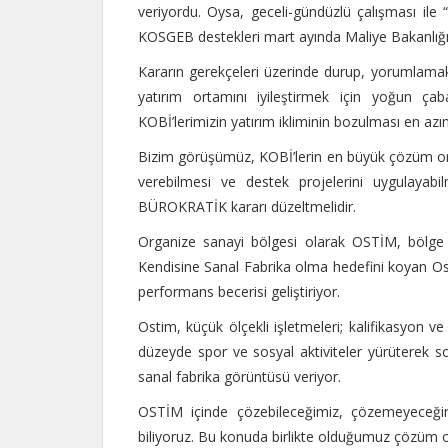
veriyordu. Oysa, geceli-gündüzlü çalışması ile
KOSGEB destekleri mart ayında Maliye Bakanlığ
Kararın gerekçeleri üzerinde durup, yorumlama
yatırım ortamını iyileştirmek için yoğun çaba
KOBİ’lerimizin yatırım ikliminin bozulması en azı
Bizim görüşümüz, KOBİ’lerin en büyük çözüm or
verebilmesi ve destek projelerini uygulayab
BÜROKRATİK kararı düzeltmelidir.
Organize sanayi bölgesi olarak OSTİM, bölge üy
Kendisine Sanal Fabrika olma hedefini koyan Ost
performans becerisi geliştiriyor.
Ostim, küçük ölçekli işletmeleri; kalifikasyon ve
düzeyde spor ve sosyal aktiviteler yürüterek s
sanal fabrika görüntüsü veriyor.
OSTİM içinde çözebileceğimiz, çözemeyeceğimi
biliyoruz. Bu konuda birlikte olduğumuz çözüm or