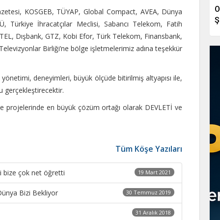
O
Gazetesi, KOSGEB, TÜYAP, Global Compact, AVEA, Dünya
Ş
, Türkiye İhracatçılar Meclisi, Sabancı Telekom, Fatih
ATEL, Dışbank, GTZ, Kobi Efor, Türk Telekom, Finansbank,
elevizyonlar Birliği’ne bölge işletmelerimiz adına teşekkür
yönetimi, deneyimleri, büyük ölçüde bitirilmiş altyapısı ile,
u gerçekleştirecektir.
ve projelerinde en büyük çözüm ortağı olarak DEVLETİ ve
Tüm Köşe Yazıları
 bize çok net öğretti
19 Mart 2021
Dünya Bizi Bekliyor
30 Temmuz 2019
31 Aralık 2018