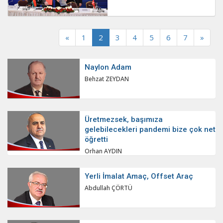
«
1
2
3
4
5
6
7
»
Naylon Adam
Behzat ZEYDAN
Üretmezsek, başımıza
gelebilecekleri pandemi bize çok net
öğretti
Orhan AYDIN
Yerli İmalat Amaç, Offset Araç
Abdullah ÇÖRTÜ