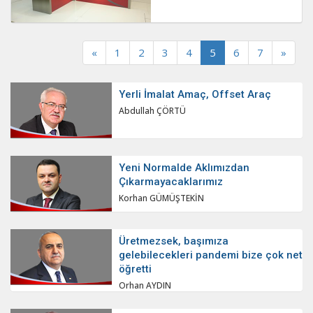
«
1
2
3
4
5
6
7
»
Yerli İmalat Amaç, Offset Araç
Abdullah ÇÖRTÜ
Yeni Normalde Aklımızdan
Çıkarmayacaklarımız
Korhan GÜMÜŞTEKİN
Üretmezsek, başımıza
gelebilecekleri pandemi bize çok net
öğretti
Orhan AYDIN