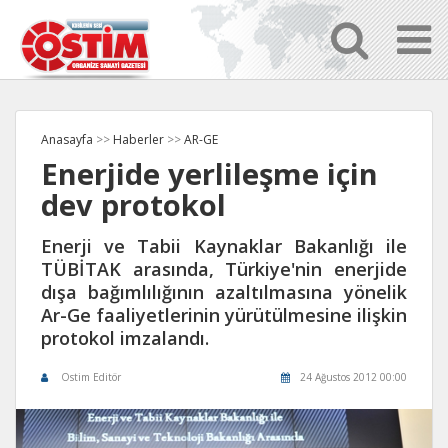
Anasayfa
>>
Haberler
>>
AR-GE
Enerjide yerlileşme için
dev protokol
Enerji ve Tabii Kaynaklar Bakanlığı ile
TÜBİTAK arasında, Türkiye'nin enerjide
dışa bağımlılığının azaltılmasına yönelik
Ar-Ge faaliyetlerinin yürütülmesine ilişkin
protokol imzalandı.
Ostim Editör
24 Ağustos 2012 00:00