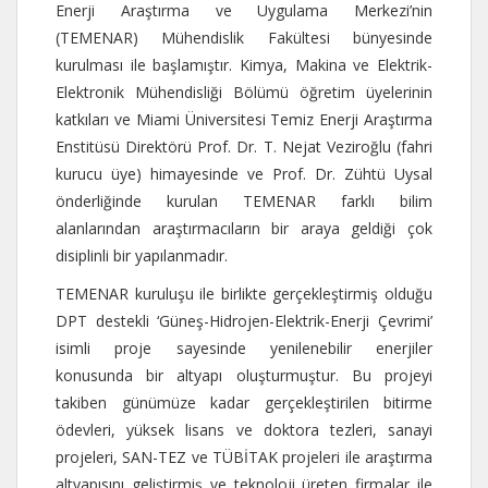
Enerji Araştırma ve Uygulama Merkezi’nin
(TEMENAR) Mühendislik Fakültesi bünyesinde
kurulması ile başlamıştır. Kimya, Makina ve Elektrik-
Elektronik Mühendisliği Bölümü öğretim üyelerinin
katkıları ve Miami Üniversitesi Temiz Enerji Araştırma
Enstitüsü Direktörü Prof. Dr. T. Nejat Veziroğlu (fahri
kurucu üye) himayesinde ve Prof. Dr. Zühtü Uysal
önderliğinde kurulan TEMENAR farklı bilim
alanlarından araştırmacıların bir araya geldiği çok
disiplinli bir yapılanmadır.
TEMENAR kuruluşu ile birlikte gerçekleştirmiş olduğu
DPT destekli ‘Güneş-Hidrojen-Elektrik-Enerji Çevrimi’
isimli proje sayesinde yenilenebilir enerjiler
konusunda bir altyapı oluşturmuştur. Bu projeyi
takiben günümüze kadar gerçekleştirilen bitirme
ödevleri, yüksek lisans ve doktora tezleri, sanayi
projeleri, SAN-TEZ ve TÜBİTAK projeleri ile araştırma
altyapısını geliştirmiş ve teknoloji üreten firmalar ile