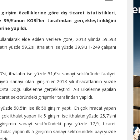
irişim özelliklerine göre dış ticaret istatistikleri,
 39,9’unun KOBİ’ler tarafından gerçekleştirildiğini
rine yapıldı.
 kullanılarak elde edilen verilere göre, 2013 yılında 59.593
catın yüzde 59,2’si, ithalatın ise yüzde 39,9’u 1-249 çalışanı
’si, ithalatın ise yüzde 51,6’sı sanayi sektöründe faaliyet
iyeti sanayi olan girişimler 2013 yılı ihracatlarının yüzde
Orta Doğu ülkelerine gerçekleştirdi. AB ülkelerine yapılan
caret sektöründeki girişimler tarafından yapıldı.
 yüzde 50,5’ini ise ilk 50 girişim yaptı. En çok ihracat yapan
çok ithalat yapan ilk 5 girişim ise ithalatın yüzde 25,7’sini
girişimin sanayi sektöründeki payı yüzde 17,9, ticaret
thalat yapan ilk 5 girişimin sanayi sektöründeki payı yüzde
oldu.