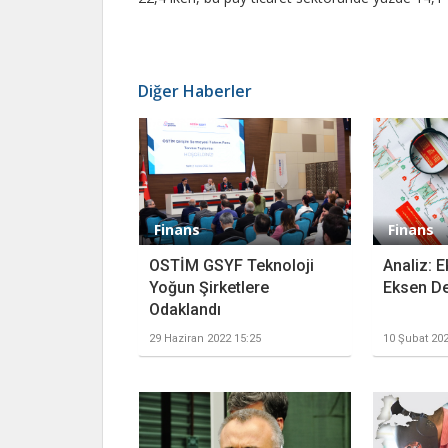
Diğer Haberler
Finans
Finans
OSTİM GSYF Teknoloji
Analiz: 
Yoğun Şirketlere
Eksen De
Odaklandı
29 Haziran 2022 15:25
10 Şubat 202