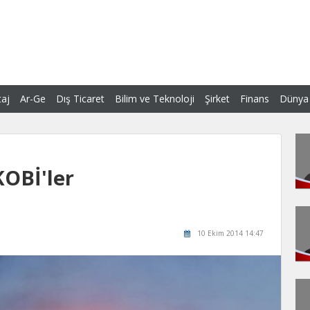
aj
Ar-Ge
Dış Ticaret
Bilim ve Teknoloji
Şirket
Finans
Dünya
KOBİ'ler
10 Ekim 2014 14:47