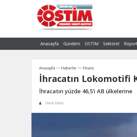
Anasayfa
Gündem
OSTİM
Sektörel
Röport
Anasayfa
>>
Haberler
>>
Finans
İhracatın Lokomotifi 
İhracatın yüzde 46,5’i AB ülkelerine
Ostim Editör