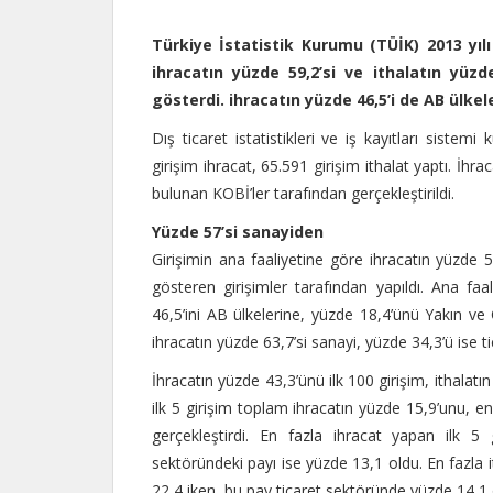
Türkiye İstatistik Kurumu (TÜİK) 2013 yılı g
ihracatın yüzde 59,2’si ve ithalatın yüzde
gösterdi. ihracatın yüzde 46,5’i de AB ülkele
Dış ticaret istatistikleri ve iş kayıtları sistemi
girişim ihracat, 65.591 girişim ithalat yaptı. İhra
bulunan KOBİ’ler tarafından gerçekleştirildi.
Yüzde 57’si sanayiden
Girişimin ana faaliyetine göre ihracatın yüzde 57
gösteren girişimler tarafından yapıldı. Ana faal
46,5’ini AB ülkelerine, yüzde 18,4’ünü Yakın ve 
ihracatın yüzde 63,7’si sanayi, yüzde 34,3’ü ise ti
İhracatın yüzde 43,3’ünü ilk 100 girişim, ithalatın
ilk 5 girişim toplam ihracatın yüzde 15,9’unu, en 
gerçekleştirdi. En fazla ihracat yapan ilk 5 
sektöründeki payı ise yüzde 13,1 oldu. En fazla i
22,4 iken, bu pay ticaret sektöründe yüzde 14,1 