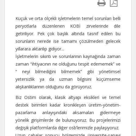
Küçük ve orta ölçekli işletmelerin temel sorunları belli
peryotlarla düzenlenen KOBİ zirvelerinde dile
getiriliyor. Pek çok başlık altında tasnif edilen bu
sorunların nerede ise tamamı çözülmeden gelecek
yıllarara aktarılıp gidiyor...
İşletmelerin sıkıntı ve sorunlarının kaynağında zaman
zaman “ihtiyacının ne olduğunu tespit edememek” ve
“ neyi bilmediğini bilmemek” gibi yönetimsel
yetersizlik ya da uzman bilgisini küçümseme
alışkanlıklarının olduğunu da görüyoruz.
Biz Ostim olarak, klasik altyapı eksikleri ve temel
destek birimleri kadar kronikleşen üretim-yönetim-
pazarlama anlayışındaki aksamaları gidermeye
yönelik girişimlerde de bulunuyoruz. Bu projelerimizi
değişik platformlarda diğer osb’lerimizle paylaşıyoruz.
Uzun çabalar sonucu bölgemizde üniversite-sanayi