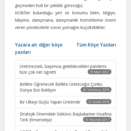
geçmeden hızlı bir şekilde göreceğiz.
KOBİ’ler bulunduğu yeri ve konumu bilen, bilgiye,
bilişime, danışmana, danışmanlık hizmetlerine önem
veren yöneticilerle sorun yumağını küçültebilirler.
Yazara ait diğer köşe
Tüm Köşe Yazıları
yazıları
Üretmezsek, başımıza gelebilecekleri pandemi
bize çok net öğretti
19 Mart 2021
Birlikte Öğrenecek Birlikte Üreteceğiz Çünkü
Dünya Bizi Bekliyor
30 Temmuz 2019
Bir Ülkeyi Güçlü Yapan Üretimdir
31 Aralık 2018
Stratejik Önemdeki Sektörü Başkalarının İnsafına
Terk Etmemeliyiz
10 Haziran 2017