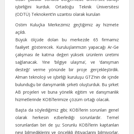
işbirliğini kurduk. Ortadoğu Teknik Üniversitesi
(ODTÜ) Teknokent’in uzantısı olarak kurulan
Ostim Kuluçka Merkezimiz geçtiğimiz ay hizmete
açıldı.
Büyük ölçüde dolan bu merkezde 65 firmamız
faaliyet gösterecek. Kuruluşlarımızın yapacağı Ar-Ge
çalışması ile katma değeri yüksek ürünlerin üretimi
sağlanacak. Yine ‘bilgiye ulaşma’, ve ‘danışman
desteği’ verme yönünde bir proje gerçekleştirdik.
Alman teknoloji ve işbirliği kuruluşu GTZ’nin de içinde
bulunduğu bir danışmanlık şirketi oluşturduk. Bu şirket
AB projeleri ve buna yönelik eğitim ve danışmanlık
hizmetlerinde KOBİ’lerimize çözüm ortağı olacak.
Başta da söylediğimiz gibi; KOBİ’lerin sorunları genel
olarak herkesin ezberlediği sorunlardır. Temel
sorunlardan biri de şu: Sorunlu KOBİ’lerin kaptanları
neyi bilmediklerini ve öncelikli ihtiyaçlarını bilmiyorlar.