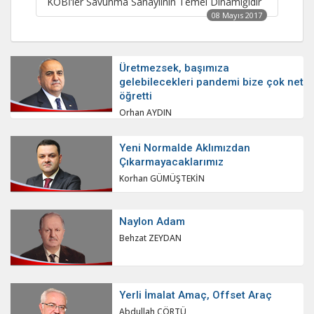
KOBİ’ler Savunma Sanayiinin Temel Dinamiğidir
08 Mayıs 2017
Üretmezsek, başımıza
gelebilecekleri pandemi bize çok net
öğretti
Orhan AYDIN
Yeni Normalde Aklımızdan
Çıkarmayacaklarımız
Korhan GÜMÜŞTEKİN
Naylon Adam
Behzat ZEYDAN
Yerli İmalat Amaç, Offset Araç
Abdullah ÇÖRTÜ