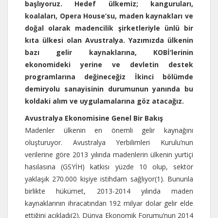
başlıyoruz. Hedef ülkemiz; kanguruları,
koalaları, Opera House’su, maden kaynakları ve
doğal olarak madencilik şirketleriyle ünlü bir
kıta ülkesi olan Avustralya. Yazımızda ülkenin
bazı gelir kaynaklarına, KOBİ’lerinin
ekonomideki yerine ve devletin destek
programlarına değineceğiz İkinci bölümde
demiryolu sanayisinin durumunun yanında bu
koldaki alım ve uygulamalarına göz atacağız.
Avustralya Ekonomisine Genel Bir Bakış
Madenler ülkenin en önemli gelir kaynağını
oluşturuyor. Avustralya Yerbilimleri Kurulu’nun
verilerine göre 2013 yılında madenlerin ülkenin yurtiçi
hasılasına (GSYİH) katkısı yüzde 10 olup, sektör
yaklaşık 270.000 kişiye istihdam sağlıyor(1). Bununla
birlikte hükümet, 2013-2014 yılında maden
kaynaklarının ihracatından 192 milyar dolar gelir elde
ettiğini açıkladı(2). Dünya Ekonomik Forumu’nun 2014