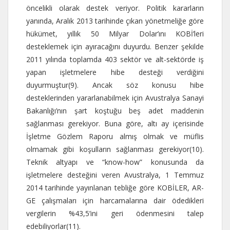
öncelikli olarak destek veriyor. Politik kararların
yanında, Aralık 2013 tarihinde çıkan yönetmeliğe göre
hükümet, yıllık 50 Milyar Dolar’ını KOBİ’leri
desteklemek için ayıracağını duyurdu. Benzer şekilde
2011 yılında toplamda 403 sektör ve alt-sektörde iş
yapan işletmelere hibe desteği verdiğini
duyurmuştur(9). Ancak söz konusu hibe
desteklerinden yararlanabilmek için Avustralya Sanayi
Bakanlığı’nın şart koştuğu beş adet maddenin
sağlanması gerekiyor. Buna göre, altı ay içerisinde
İşletme Gözlem Raporu almış olmak ve müflis
olmamak gibi koşulların sağlanması gerekiyor(10).
Teknik altyapı ve “know-how” konusunda da
işletmelere desteğini veren Avustralya, 1 Temmuz
2014 tarihinde yayınlanan tebliğe göre KOBİLER, AR-
GE çalışmaları için harcamalarına dair ödedikleri
vergilerin %43,5’ini geri ödenmesini talep
edebiliyorlar(11).