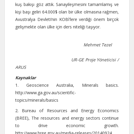
kuş bakışı göz attık. Sanayileşmesini tamamlamış ve
kişi başı geliri 64.000$ olan bir ülke olmasına rağmen,
Avustralya Devleti’nin KOBİ’lere verdiği önem birçok
gelişmekte olan ülke için ders niteliği taşıyor.
Mehmet Tezel
UR-GE Proje Yöneticisi /
ARUS
Kaynaklar
1. Geoscience Australia, Minerals basics.
http://www.ga.gov.au/scientific-
topics/minerals/basics
2. Bureau of Resources and Energy Economics
(BREE), The resources and energy sectors continue
to drive economic growth.
http://www.bree.gov.au/media-releases/20140924