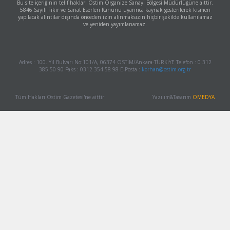
Bu site içeriğinin telif hakları Ostim Organize Sanayi Bölgesi Müdürlüğüne aittir.
5846 Sayılı Fikir ve Sanat Eserleri Kanunu uyarınca kaynak gösterilerek kısmen
yapılacak alıntılar dışında önceden izin alınmaksızın hiçbir şekilde kullanılamaz
ve yeniden yayımlanamaz.
Adres : 100. Yıl Bulvarı No:101/A, 06374 OSTİM/Ankara-TÜRKİYE Telefon : 0 312
385 50 90 Faks : 0312 354 58 98 E-Posta :
korhan@ostim.org.tr
Tüm Hakları Ostim Gazetesi'ne aittir.
Yazılım&Tasarım
OMEDYA