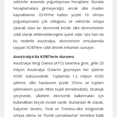
sektörler arasında yoğunlaşması hesaplanır. Burada
hesaplamalara girmeyeceğiz ancak ülke maden
kaynaklarının GSYİH’ne katkısı yüzde 10 olması
yoğunlaşmanın çok olduğunu ve sektörde ortaya
çıkacak olası bir ekonomik krizde ülke ekonomisinin
ciddi olarak etkilenebileceğine işaret eder. İşte tam da
bu nedenle Avustralya, ekonomisini omuzlarında
taşıyan KOBİ’lere ciddi destek imkanları sunuyor.
Avustralya’da KOBİ’lerin durumu
Avustralya Vergi Dairesi (ATO) tanımına göre, geliri 20
milyon Avustralya Doları’nı geçmeyen her işletme
KOBİ statüsündedir. Toplamda 1.2 milyon KOBİ
işletme, ülke hasılasının yüzde 33’ünü ve toplam
işletmelerin yüzde 98’ini teşkil etmektedir(6). Stratejik
çerçevede, ülkelerin ekonomik kalkınmaları için
kullandıkları birçok model vardır. Bunlardan ilk olarak,
İtalya’nın Veneto, Friuli ve Trentino-Alto bölgesinde
ortaya çıkmış ve “Esnek uzmanlaşma” temeline bağlı