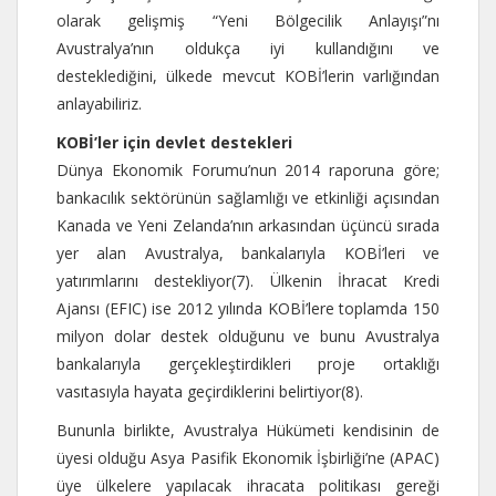
olarak gelişmiş “Yeni Bölgecilik Anlayışı”nı
Avustralya’nın oldukça iyi kullandığını ve
desteklediğini, ülkede mevcut KOBİ’lerin varlığından
anlayabiliriz.
KOBİ’ler için devlet destekleri
Dünya Ekonomik Forumu’nun 2014 raporuna göre;
bankacılık sektörünün sağlamlığı ve etkinliği açısından
Kanada ve Yeni Zelanda’nın arkasından üçüncü sırada
yer alan Avustralya, bankalarıyla KOBİ’leri ve
yatırımlarını destekliyor(7). Ülkenin İhracat Kredi
Ajansı (EFIC) ise 2012 yılında KOBİ’lere toplamda 150
milyon dolar destek olduğunu ve bunu Avustralya
bankalarıyla gerçekleştirdikleri proje ortaklığı
vasıtasıyla hayata geçirdiklerini belirtiyor(8).
Bununla birlikte, Avustralya Hükümeti kendisinin de
üyesi olduğu Asya Pasifik Ekonomik İşbirliği’ne (APAC)
üye ülkelere yapılacak ihracata politikası gereği