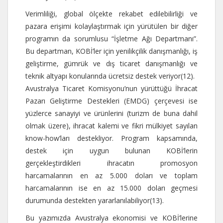
Verimliliği, global ölçekte rekabet edilebilirliği ve
pazara erişimi kolaylaştırmak için yürütülen bir diğer
programın da sorumlusu “İşletme Ağı Departmanı”.
Bu departman, KOBİ’ler için yenilikçilik danışmanlığı, iş
geliştirme, gümrük ve dış ticaret danışmanlığı ve
teknik altyapı konularında ücretsiz destek veriyor(12).
Avustralya Ticaret Komisyonu’nun yürüttüğü İhracat
Pazarı Geliştirme Destekleri (EMDG) çerçevesi ise
yüzlerce sanayiyi ve ürünlerini (turizm de buna dahil
olmak üzere), ihracat kalemi ve fikri mülkiyet sayılan
know-how’ları destekliyor. Program kapsamında,
destek için uygun bulunan KOBİ’lerin
gerçekleştirdikleri ihracatın promosyon
harcamalarının en az 5.000 doları ve toplam
harcamalarının ise en az 15.000 doları geçmesi
durumunda destekten yararlanılabiliyor(13).
Bu yazımızda Avustralya ekonomisi ve KOBİ’lerine