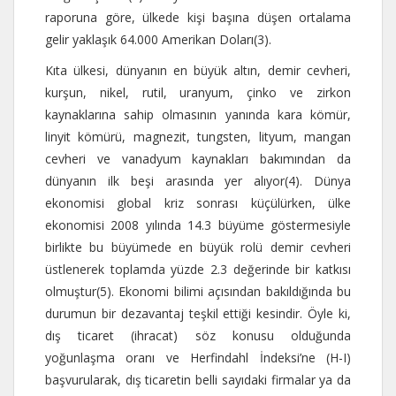
raporuna göre, ülkede kişi başına düşen ortalama
gelir yaklaşık 64.000 Amerikan Doları(3).
Kıta ülkesi, dünyanın en büyük altın, demir cevheri,
kurşun, nikel, rutil, uranyum, çinko ve zirkon
kaynaklarına sahip olmasının yanında kara kömür,
linyit kömürü, magnezit, tungsten, lityum, mangan
cevheri ve vanadyum kaynakları bakımından da
dünyanın ilk beşi arasında yer alıyor(4). Dünya
ekonomisi global kriz sonrası küçülürken, ülke
ekonomisi 2008 yılında 14.3 büyüme göstermesiyle
birlikte bu büyümede en büyük rolü demir cevheri
üstlenerek toplamda yüzde 2.3 değerinde bir katkısı
olmuştur(5). Ekonomi bilimi açısından bakıldığında bu
durumun bir dezavantaj teşkil ettiği kesindir. Öyle ki,
dış ticaret (ihracat) söz konusu olduğunda
yoğunlaşma oranı ve Herfindahl İndeksi’ne (H-I)
başvurularak, dış ticaretin belli sayıdaki firmalar ya da